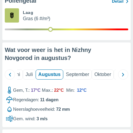
Pollengetal
Detail
Laag
99 partners
Gras (6 #/m³)
Wat voor weer is het in Nizhny
Novgorod in
augustus
?
Mei
Juni
Juli
Augustus
September
Oktober
Novemb
Gem, T.:
17°C
Max.:
22°C
Min:
12°C
Regendagen:
11
dagen
Neerslaghoeveelheid:
72 mm
Gem. wind:
3 m/s