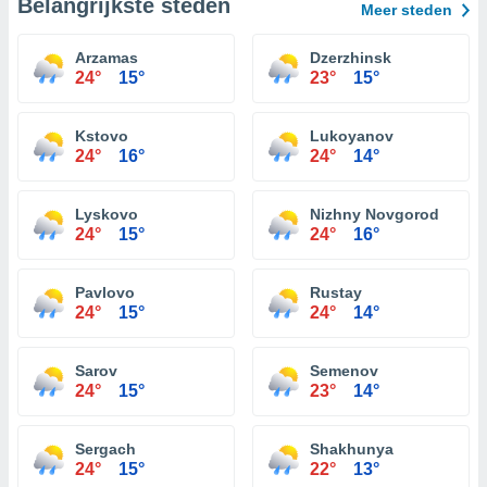
Belangrijkste steden
Meer steden
Arzamas
Dzerzhinsk
24°
15°
23°
15°
Kstovo
Lukoyanov
24°
16°
24°
14°
Lyskovo
Nizhny Novgorod
24°
15°
24°
16°
Pavlovo
Rustay
24°
15°
24°
14°
Sarov
Semenov
24°
15°
23°
14°
Sergach
Shakhunya
24°
15°
22°
13°