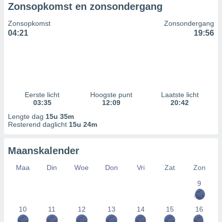
Zonsopkomst en zonsondergang
Zonsopkomst
Zonsondergang
04:21
19:56
Eerste licht
Hoogste punt
Laatste licht
03:35
12:09
20:42
Lengte dag
15u 35m
Resterend daglicht
15u 24m
Maanskalender
Maa
Din
Woe
Don
Vri
Zat
Zon
9
10
11
12
13
14
15
16