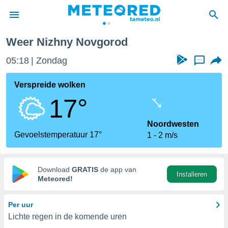
Weer Nizhny Novgorod
nnisgeving
05:18
Zondag
...
van
tameteo.nl)
teld door
Verspreide wolken
s om te
17°
e verstrekte
an hoge
 U hebt de
Noordwesten
ies voor
Gevoelstemperatuur 17°
1
2 m/s
deze
anvaarden
Download
GRATIS
de app van
Installeren
toegang
Meteored!
seerde
Per uur
lame op basis
Lichte regen in de komende uren
ies