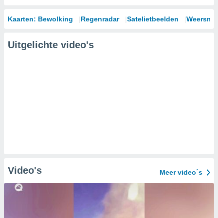
Kaarten: Bewolking
Regenradar
Satelietbeelden
Weersmod
Uitgelichte video's
Video's
Meer video´s