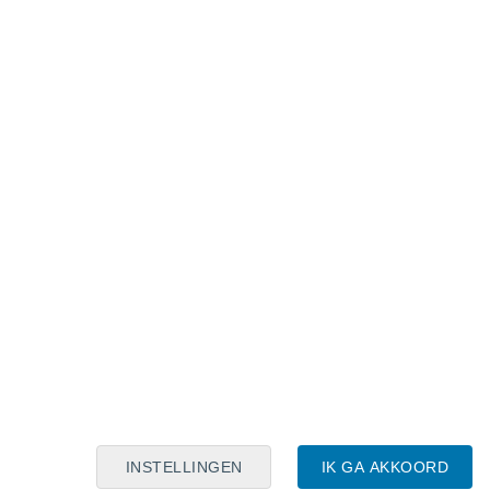
Maanskalender
Maa
Din
Woe
Don
Vri
Zat
Zon
9
10
11
12
13
14
15
16
17
18
19
20
21
22
INSTELLINGEN
IK GA AKKOORD
5