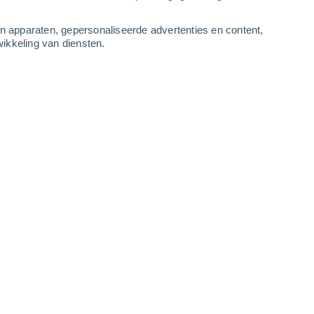
3
-
7
m/s
2
-
4
m/s
4
-
7
m/s
2
-
4
m/s
an apparaten, gepersonaliseerde advertenties en content,
ikkeling van diensten.
augustus
n
Westen
0 Vrijwel geen
ur
-8°
3
-
5 m/s
SPF:
nee
n
Westen
0 Vrijwel geen
ur
-9°
3
-
6 m/s
SPF:
nee
n
Westen
0 Vrijwel geen
ur
-8°
3
-
6 m/s
SPF:
nee
lkt
Westen
0 Vrijwel geen
ur
-5°
4
-
8 m/s
SPF:
nee
lkt
Westen
1 Vrijwel geen
ur
-2°
6
-
11 m/s
SPF:
nee