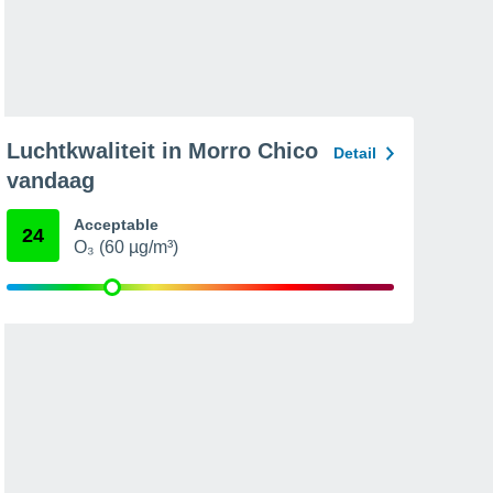
Luchtkwaliteit in Morro Chico
Detail
vandaag
Acceptable
24
O₃ (60 µg/m³)