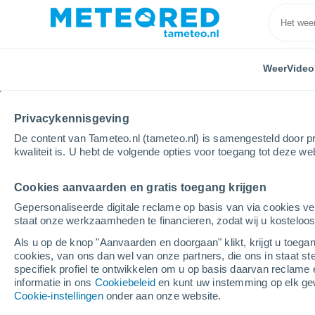
Weer
Video
Privacykennisgeving
De content van Tameteo.nl (tameteo.nl) is samengesteld door pr
kwaliteit is. U hebt de volgende opties voor toegang tot deze we
Cookies aanvaarden en gratis toegang krijgen
Home
Chili
Magallanes y la Antártica Chilena
M
Gepersonaliseerde digitale reclame op basis van via cookies ve
staat onze werkzaamheden te financieren, zodat wij u kosteloo
Weer Morro Chico
Als u op de knop "Aanvaarden en doorgaan" klikt, krijgt u toegan
cookies, van ons dan wel van onze partners, die ons in staat st
05:00
Zondag
specifiek profiel te ontwikkelen om u op basis daarvan reclame 
informatie in ons
Cookiebeleid
en kunt uw instemming op elk ge
Cookie-instellingen
onder aan onze website.
Verspreide wolken