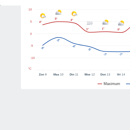
10
5°
4°
5
4°
1°
1°
0°
0
-2°
-5
-4°
-5°
-5°
-7°
-7°
-10
°C
Zon
9
Maa
10
Din
11
Woe
12
Don
13
Vri
14
Maximum