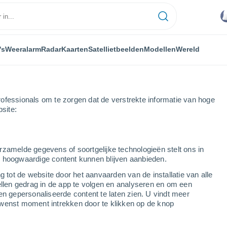
's
Weeralarm
Radar
Kaarten
Satellietbeelden
Modellen
Wereld
ofessionals om te zorgen dat de verstrekte informatie van hoge
bsite:
orro Chico
rzamelde gegevens of soortgelijke technologieën stelt ons in
s hoogwaardige content kunnen blijven aanbieden.
g tot de website door het aanvaarden van de installatie van alle
ellen gedrag in de app te volgen en analyseren en om een
...
en gepersonaliseerde content te laten zien. U vindt meer
wenst moment intrekken door te klikken op de knop
Per uur
Wisselend bewolkt in de
komende uren