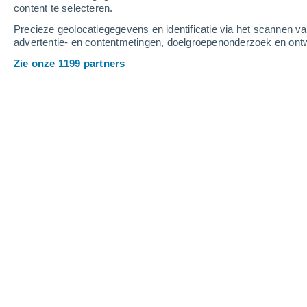
content te selecteren.
6
-
10
m/s
3
-
5
m/s
6
-
11
m/s
Precieze geolocatiegegevens en identificatie via het scannen v
advertentie- en contentmetingen, doelgroepenonderzoek en ontw
Het weer in Morro Chico vandaag
, 9 
Zie onze 1199 partners
Verspreide wolke
-4°
05:00
Gevoelstemperatu
Verspreide wolke
-4°
06:00
Gevoelstemperatu
Verspreide wolke
-4°
08:00
Gevoelstemperatu
Gedeeltelijk bewo
-1°
11:00
Gevoelstemperatu
Gedeeltelijk bewo
3°
14:00
Gevoelstemperatu