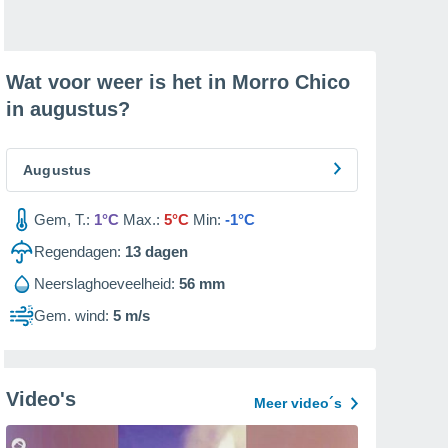
Wat voor weer is het in Morro Chico
in
augustus
?
Augustus
Gem, T.:
1°C
Max.:
5°C
Min:
-1°C
Regendagen:
13
dagen
Neerslaghoeveelheid:
56 mm
Gem. wind:
5 m/s
Video's
Meer video´s