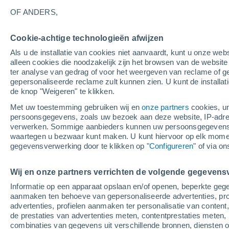
-4°
OF ANDERS,
Afnemend
Cookie-achtige technologieën afwijzen
maan
Als u de installatie van cookies niet aanvaardt, kunt u onze webs
Gevoelstemperatuur -8°
Licht:
13%
alleen cookies die noodzakelijk zijn het browsen van de websit
ter analyse van gedrag of voor het weergeven van reclame of g
gepersonaliseerde reclame zult kunnen zien. U kunt de installat
de knop "Weigeren" te klikken.
Weer 1 - 7 dagen
Kaarten: Bewolking
Regenradar
Met uw toestemming gebruiken wij en
onze partners
cookies, un
persoonsgegevens, zoals uw bezoek aan deze website, IP-adresse
verwerken. Sommige aanbieders kunnen uw persoonsgegevens v
waartegen u bezwaar kunt maken. U kunt hiervoor op elk mom
Morgen
Dinsdag
W
Vandaag
gegevensverwerking door te klikken op "
Configureren
" of via o
10 Aug
11 Aug
9 Aug
Wij en onze partners verrichten de volgende gegevens
Informatie op een apparaat opslaan en/of openen, beperkte gege
aanmaken ten behoeve van gepersonaliseerde advertenties, prof
advertenties, profielen aanmaken ter personalisatie van content,
5°
/
-2°
4°
/
-4°
4°
/
-5°
de prestaties van advertenties meten, contentprestaties meten, 
combinaties van gegevens uit verschillende bronnen, diensten