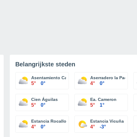
Belangrijkste steden
Asentamiento Cabo Negro
Aserradero la Pacienc
5°
0°
4°
0°
Cien Águilas
Ea. Cameron
5°
0°
5°
1°
Estancia Rocallosa
Estancia Vicuña
4°
0°
4°
-3°