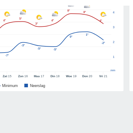
8°
8°
4
5°
4°
4°
4°
3°
3
1°
0°
2
-2°
-3°
-5°
-5°
-7°
1
mm
Zat
15
Zon
16
Maa
17
Din
18
Woe
19
Don
20
Vri
21
Minimum
Neerslag