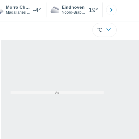
Morro Chico
Eindhoven
Rotterda
-4°
19°
Magallanes y la Antártica Chilena
Noord-Brabant
Zuid-Hollan
°C