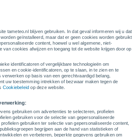
e
ite tameteo.nl blijven gebruiken. In dat geval informeren wij u dat
e worden geïnstalleerd, maar dat er geen cookies worden gebruikt
epersonaliseerde content, hoewel u wel algemene, niet-
ie van cookies afwijzen en toegang tot de website krijgen door op
Satelietbeelden
Weersmodellen
ieke identificatoren of vergelijkbare technologieën om
n en cookie-identificatoren, op te slaan, in te zien en te
erwerken op basis van een gerechtvaardigd belang,
ent uw toestemming intrekken of bezwaar maken tegen de
oensdag
Donderdag
Vrijdag
Zaterdag
ns
Cookiebeleid
op deze website.
12 Aug
13 Aug
14 Aug
15 Aug
verwerking:
vens gebruiken om advertenties te selecteren, profielen
ielen gebruiken voor de selectie van gepersonaliseerde
 profielen gebruiken ter selectie van gepersonaliseerde content,
1°
/
-5°
1°
/
-7°
0°
/
-7°
4°
/
-7°
publieksgroepen begrijpen aan de hand van statistieken of
 ontwikkelen en verbeteren, beperkte gegevens gebruiken om