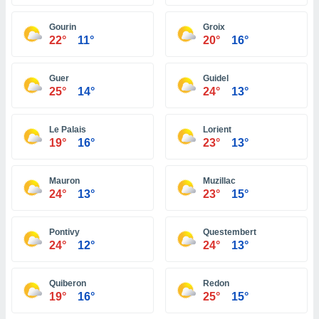
 zijn het
 de website
Gourin
Groix
talleerd,
22°
11°
20°
16°
 geen
den gebruikt
van gedrag
Guer
Guidel
 weergeven
25°
14°
24°
13°
 of
seerde
wel u wel
Le Palais
Lorient
et-
19°
16°
23°
13°
seerde
t kunnen
 de
Mauron
Muzillac
van cookies
24°
13°
23°
15°
toegang tot
rijgen door
Pontivy
Questembert
"Weigeren"
24°
12°
24°
13°
stemming
j en
Quiberon
Redon
19°
16°
25°
15°
s
cookies,
ficatoren of