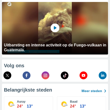
aliseerde
aten zien. U
nformatie in
leid
en kunt
ng op elk
ment
or te klikken
lingen
onder
bsite.
Uitbarsting en intense activiteit op de Fuego-vulkaan in
Guatemala.
,
htige
Volg ons
ieën
allatie van
 aanvaardt,
 website
Belangrijkste steden
Meer steden
lijven
n dat geval
Auray
Baud
ij u dat
24°
13°
24°
13°
es die