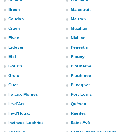
Billiers
Locminé
gegevens of
Brech
Malestroit
n stelt ons
e
Caudan
Mauron
den te
Crach
Muzillac
zodat wij u
oogwaardige
IK
Elven
Nivillac
en blijven
GA
Erdeven
Pénestin
AKKOORD
 knop
Etel
Plouay
 en
INSTELLINGEN
Gourin
Plouharnel
kt, krijgt u
de website
Groix
Plouhinec
nvaarden van
e van alle
Guer
Pluvigner
n ons dan
Ile-aux-Moines
Port-Louis
 partners,
aat stellen
Ile-d'Arz
Quéven
 app te
nalyseren en
Ile-d'Houat
Riantec
fiek profiel
Inzinzac-Lochrist
Saint-Avé
len om u op
an reclame