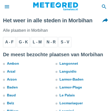
Het weer in alle steden in Morbihan
nnisgeving
van
Alle plaatsen in Morbihan
tameteo.nl)
teld door
A - F
G - K
L - M
N - R
S - V
s om te
e verstrekte
an hoge
De meest bezochte plaatsen van Morbihan
 U hebt de
ies voor
Ambon
Langonnet
deze
Arzal
Languidic
Arzon
Larmor-Baden
anvaarden
toegang
Baden
Larmor-Plage
Baud
Le Palais
seerde
lame op basis
Belz
Locmariaquer
ies