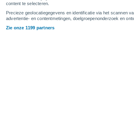
content te selecteren.
4
-
13
m/s
4
-
13
m/s
4
4
-
11
m/s
Precieze geolocatiegegevens en identificatie via het scannen v
advertentie- en contentmetingen, doelgroepenonderzoek en ontw
Het weer in Mocha vandaag
, 9 augus
Zie onze 1199 partners
Verspreide wolken
7°
03:00
Gevoelstemperatuu
Gedeeltelijk bewol
8°
04:00
Gevoelstemperatuu
Gedeeltelijk bewol
8°
05:00
Gevoelstemperatuu
Verspreide wolken
8°
06:00
Gevoelstemperatuu
Verspreide wolken
10°
08:00
Gevoelstemperatuu