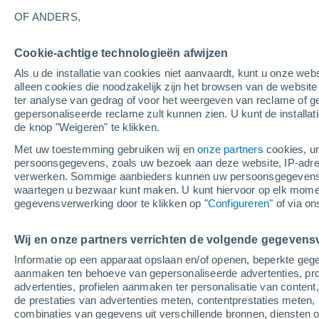
7°
OF ANDERS,
Afnemend
Cookie-achtige technologieën afwijzen
maan
Als u de installatie van cookies niet aanvaardt, kunt u onze webs
Gevoelstemperatuur 9°
Licht:
13%
alleen cookies die noodzakelijk zijn het browsen van de websit
ter analyse van gedrag of voor het weergeven van reclame of g
gepersonaliseerde reclame zult kunnen zien. U kunt de installat
de knop "Weigeren" te klikken.
Weer 1 - 7 dagen
Kaarten: Bewolking
Regenradar
Met uw toestemming gebruiken wij en
onze partners
cookies, un
persoonsgegevens, zoals uw bezoek aan deze website, IP-adresse
verwerken. Sommige aanbieders kunnen uw persoonsgegevens v
waartegen u bezwaar kunt maken. U kunt hiervoor op elk mom
Morgen
Dinsdag
W
Vandaag
gegevensverwerking door te klikken op "
Configureren
" of via o
10 Aug
11 Aug
9 Aug
Wij en onze partners verrichten de volgende gegevens
Informatie op een apparaat opslaan en/of openen, beperkte gege
60%
90%
70%
aanmaken ten behoeve van gepersonaliseerde advertenties, prof
0.1 mm
2.6 mm
2.3 mm
advertenties, profielen aanmaken ter personalisatie van content,
14°
/
6°
12°
/
6°
15°
/
6°
de prestaties van advertenties meten, contentprestaties meten, 
combinaties van gegevens uit verschillende bronnen, diensten