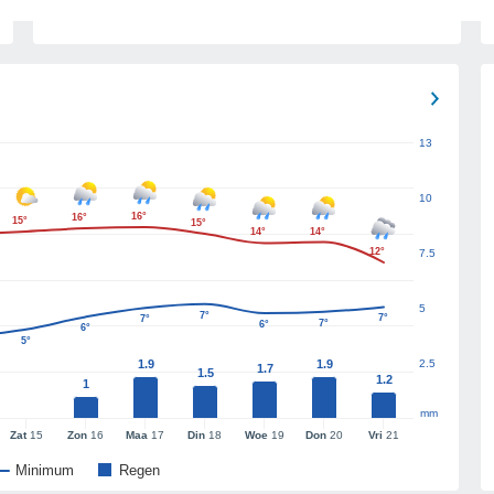
13
10
16°
16°
15°
15°
14°
14°
12°
7.5
5
7°
7°
7°
7°
6°
6°
5°
1.9
1.9
2.5
1.7
1.5
1.2
1
mm
Zat
15
Zon
16
Maa
17
Din
18
Woe
19
Don
20
Vri
21
Minimum
Regen