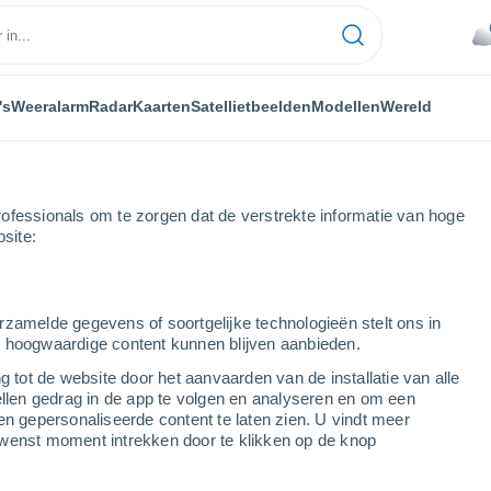
's
Weeralarm
Radar
Kaarten
Satellietbeelden
Modellen
Wereld
ofessionals om te zorgen dat de verstrekte informatie van hoge
bsite:
rzamelde gegevens of soortgelijke technologieën stelt ons in
s hoogwaardige content kunnen blijven aanbieden.
g tot de website door het aanvaarden van de installatie van alle
ellen gedrag in de app te volgen en analyseren en om een
...
en gepersonaliseerde content te laten zien. U vindt meer
wenst moment intrekken door te klikken op de knop
Per uur
Bewolkte lucht in de komende
uren