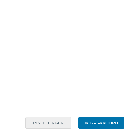
Maanskalender
Maa
Din
Woe
Don
Vri
Zat
Zon
9
10
11
12
13
14
15
16
17
18
19
20
21
22
INSTELLINGEN
IK GA AKKOORD