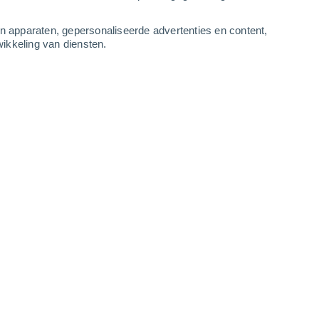
-
13
m/s
5
-
14
m/s
4
-
14
m/s
4
-
13
m/s
an apparaten, gepersonaliseerde advertenties en content,
ikkeling van diensten.
tus
Noordoosten
0 Vrijwel geen
r
9°
0
-
3 m/s
SPF:
nee
kt
Noorden
0 Vrijwel geen
r
9°
1
-
3 m/s
SPF:
nee
kt
Noorden
0 Vrijwel geen
r
10°
0
-
3 m/s
SPF:
nee
Oosten
0 Vrijwel geen
r
10°
0
-
3 m/s
SPF:
nee
Noordoosten
1 Vrijwel geen
r
10°
1
-
6 m/s
SPF:
nee