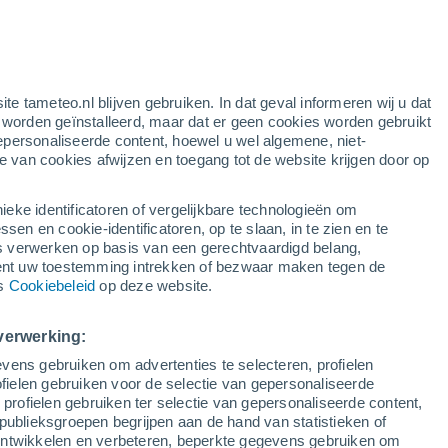
gele waarschuwing
matige waarschuwing voor warme
temperaturen in Mocha vandaag
e
ite tameteo.nl blijven gebruiken. In dat geval informeren wij u dat
e worden geïnstalleerd, maar dat er geen cookies worden gebruikt
epersonaliseerde content, hoewel u wel algemene, niet-
ie van cookies afwijzen en toegang tot de website krijgen door op
Satelietbeelden
Weersmodellen
ieke identificatoren of vergelijkbare technologieën om
n en cookie-identificatoren, op te slaan, in te zien en te
erwerken op basis van een gerechtvaardigd belang,
ent uw toestemming intrekken of bezwaar maken tegen de
oensdag
Donderdag
Vrijdag
Zaterdag
ns
Cookiebeleid
op deze website.
12 Aug
13 Aug
14 Aug
15 Aug
verwerking:
vens gebruiken om advertenties te selecteren, profielen
ielen gebruiken voor de selectie van gepersonaliseerde
 profielen gebruiken ter selectie van gepersonaliseerde content,
14°
/
6°
15°
/
5°
15°
/
4°
15°
/
5°
publieksgroepen begrijpen aan de hand van statistieken of
 ontwikkelen en verbeteren, beperkte gegevens gebruiken om