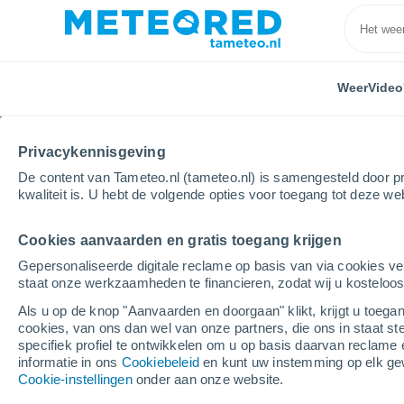
Weer
Video
Privacykennisgeving
De content van Tameteo.nl (tameteo.nl) is samengesteld door pr
kwaliteit is. U hebt de volgende opties voor toegang tot deze we
Cookies aanvaarden en gratis toegang krijgen
Home
Ecuador
Tungurahua
Mocha
Gepersonaliseerde digitale reclame op basis van via cookies ve
staat onze werkzaamheden te financieren, zodat wij u kosteloo
Weer Mocha (Ecuador)
Als u op de knop "Aanvaarden en doorgaan" klikt, krijgt u toegan
cookies, van ons dan wel van onze partners, die ons in staat st
03:03
Zondag
specifiek profiel te ontwikkelen om u op basis daarvan reclame 
informatie in ons
Cookiebeleid
en kunt uw instemming op elk ge
Cookie-instellingen
onder aan onze website.
Verspreide wolken