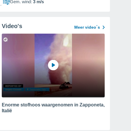
Gem. wind:
3 m/s
Video's
Meer video´s
Enorme stofhoos waargenomen in Zapponeta,
Italië