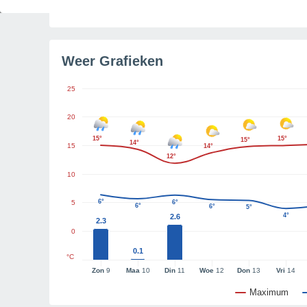
Tijd resterend tot zonsondergang
2u 54m
Weer Grafieken
25
20
15°
15°
15°
14°
15
14°
12°
10
6°
5
6°
6°
6°
5°
4°
2.6
2.3
0
0.1
°C
Zon
9
Maa
10
Din
11
Woe
12
Don
13
Vri
14
Maximum