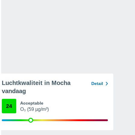
Luchtkwaliteit in Mocha
Detail
vandaag
Acceptable
24
O₃ (59 µg/m³)