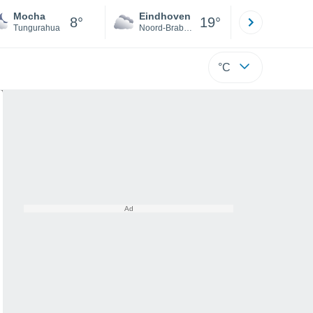
Mocha
Eindhoven
Rotterda
8°
19°
Tungurahua
Noord-Brabant
Zuid-Hollan
°C