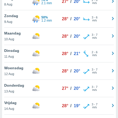
27°
/
20°
aliseerde
2.1 mm
m/s
8 Aug
aten zien. U
nformatie in
Zondag
leid
en kunt
50%
3
-
6
28°
/
20°
1.2 mm
m/s
ng op elk
9 Aug
ment
or te klikken
Maandag
3
-
7
28°
/
20°
m/s
10 Aug
lingen
onder
bsite.
Dinsdag
2
-
6
28°
/
21°
m/s
11 Aug
,
htige
Woensdag
3
-
7
28°
/
20°
ieën
m/s
12 Aug
allatie van
Donderdag
3
-
7
27°
/
20°
 aanvaardt,
m/s
13 Aug
 website
lijven
Vrijdag
n dat geval
3
-
7
28°
/
19°
m/s
14 Aug
ij u dat
es die