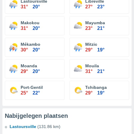
Lastoursville
Libreville
31°
20°
27°
23°
Makokou
Mayumba
31°
20°
23°
21°
Mékambo
Mitzic
30°
20°
29°
19°
Moanda
Mouila
29°
20°
31°
21°
Port-Gentil
Tchibanga
25°
22°
29°
19°
Nabijgelegen plaatsen
Lastoursville
(131.86 km)