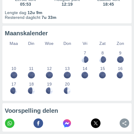
05:53
12:19
18:45
Lengte dag
12u 9m
Resterend daglicht
7u 33m
Maanskalender
Maa
Din
Woe
Don
Vri
Zat
Zon
7
8
9
10
11
12
13
14
15
16
17
18
19
20
Voorspelling delen