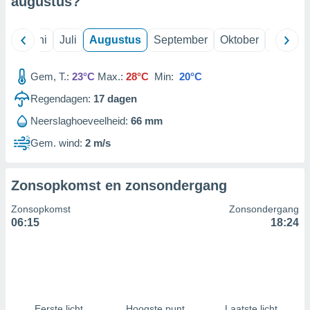
augustus
?
99 partners
Mei
Juni
Juli
Augustus
September
Oktober
Novemb
Gem, T.:
23°C
Max.:
28°C
Min:
20°C
Regendagen:
17
dagen
Neerslaghoeveelheid:
66 mm
Gem. wind:
2 m/s
Zonsopkomst en zonsondergang
Zonsopkomst
Zonsondergang
06:15
18:24
Eerste licht
Hoogste punt
Laatste licht