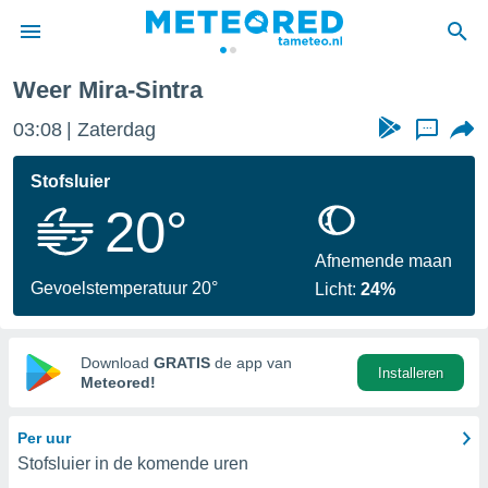
Weer Mira-Sintra
nnisgeving
03:08
Zaterdag
...
van
tameteo.nl)
teld door
Stofsluier
s om te
20°
e verstrekte
an hoge
 U hebt de
Afnemende maan
ies voor
Gevoelstemperatuur 20°
Licht:
24%
deze
anvaarden
Download
GRATIS
de app van
Installeren
toegang
Meteored!
seerde
Per uur
lame op basis
Stofsluier in de komende uren
ies