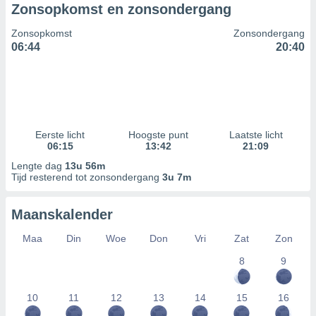
Zonsopkomst en zonsondergang
Zonsopkomst
Zonsondergang
06:44
20:40
Eerste licht
Hoogste punt
Laatste licht
06:15
13:42
21:09
Lengte dag
13u 56m
Tijd resterend tot zonsondergang
3u 7m
Maanskalender
Maa
Din
Woe
Don
Vri
Zat
Zon
8
9
10
11
12
13
14
15
16