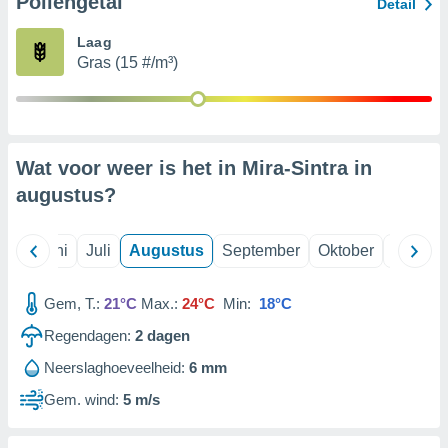
Pollengetal
Detail
Laag
99 partners
Gras (15 #/m³)
Wat voor weer is het in Mira-Sintra in
augustus
?
Mei
Juni
Juli
Augustus
September
Oktober
Novemb
Gem, T.:
21°C
Max.:
24°C
Min:
18°C
Regendagen:
2
dagen
Neerslaghoeveelheid:
6 mm
Gem. wind:
5 m/s