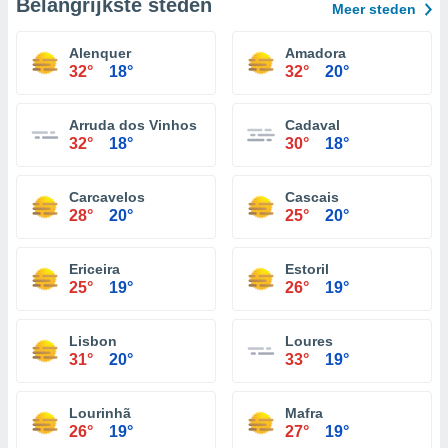
Belangrijkste steden
Meer steden
Alenquer
Amadora
32°
18°
32°
20°
Arruda dos Vinhos
Cadaval
32°
18°
30°
18°
Carcavelos
Cascais
28°
20°
25°
20°
Ericeira
Estoril
25°
19°
26°
19°
Lisbon
Loures
31°
20°
33°
19°
Lourinhã
Mafra
26°
19°
27°
19°