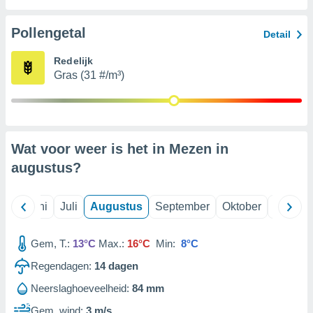
Pollengetal
99 partners
Detail
Redelijk
Gras (31 #/m³)
Wat voor weer is het in Mezen in
augustus
?
Mei
Juni
Juli
Augustus
September
Oktober
Novemb
Gem, T.:
13°C
Max.:
16°C
Min:
8°C
Regendagen:
14
dagen
Neerslaghoeveelheid:
84 mm
Gem. wind:
3 m/s