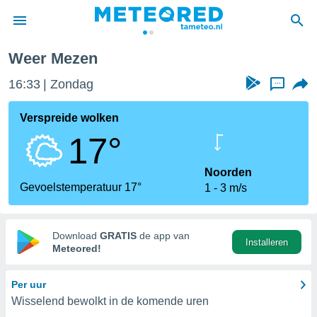
Weer Mezen
nnisgeving
16:33
Zondag
...
van
tameteo.nl)
teld door
Verspreide wolken
s om te
17°
e verstrekte
an hoge
 U hebt de
Noorden
ies voor
Gevoelstemperatuur 17°
1
3 m/s
deze
anvaarden
Download
GRATIS
de app van
Installeren
toegang
Meteored!
seerde
Per uur
lame op basis
Wisselend bewolkt in de komende uren
ies