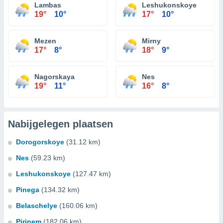
Lambas
Leshukonskoye
19°
10°
17°
10°
Mezen
Mirny
17°
8°
18°
9°
Nagorskaya
Nes
19°
11°
16°
8°
Nabijgelegen plaatsen
Dorogorskoye
(31.12 km)
Nes
(59.23 km)
Leshukonskoye
(127.47 km)
Pinega
(134.32 km)
Belaschelye
(160.06 km)
Pirinem
(182.06 km)