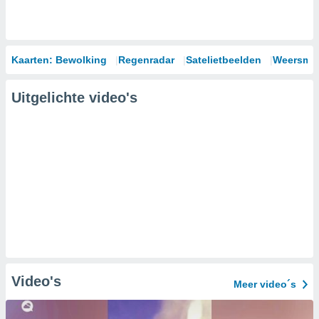
Kaarten: Bewolking
Regenradar
Satelietbeelden
Weersmod
Uitgelichte video's
Video's
Meer video´s