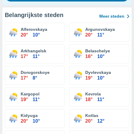
Belangrijkste steden
Meer steden
Alferovskaya
Argunovskaya
20°
10°
20°
11°
Arkhangelsk
Belaschelye
17°
11°
16°
10°
Dorogorskoye
Dyvlevskaya
17°
8°
19°
10°
Kargopol
Kevrola
19°
11°
18°
11°
Kidyuga
Kotlas
20°
10°
20°
12°