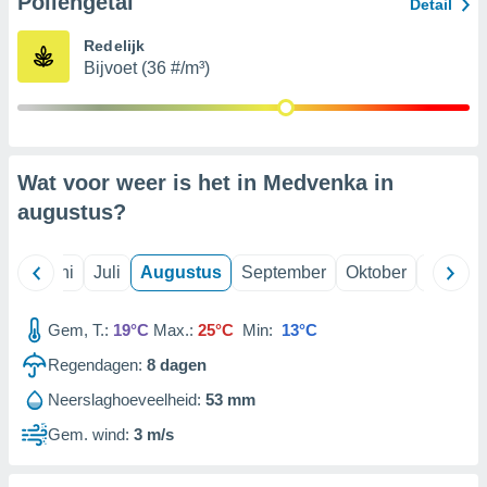
Pollengetal
Detail
Redelijk
99 partners
Bijvoet (36 #/m³)
Wat voor weer is het in Medvenka in
augustus
?
Mei
Juni
Juli
Augustus
September
Oktober
Novemb
Gem, T.:
19°C
Max.:
25°C
Min:
13°C
Regendagen:
8
dagen
Neerslaghoeveelheid:
53 mm
Gem. wind:
3 m/s