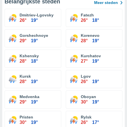
Belangrijkste steden
Meer steden
Dmitriev-Lgovsky
Fatezh
26°
19°
26°
18°
Gorshechnoye
Korenevo
29°
19°
28°
19°
Kshensky
Kurchatov
28°
18°
27°
19°
Kursk
Lgov
28°
19°
26°
19°
Medvenka
Oboyan
29°
19°
30°
19°
Pristen
Rylsk
30°
19°
26°
17°