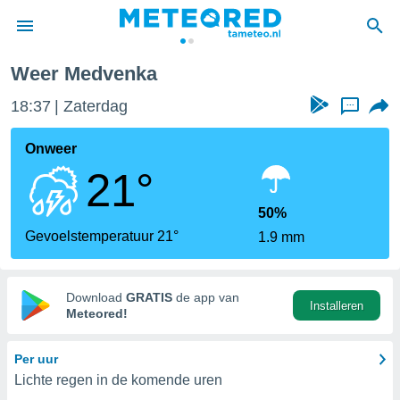
Weer Medvenka
nnisgeving
18:37
Zaterdag
...
van
tameteo.nl)
teld door
Onweer
s om te
21°
e verstrekte
an hoge
 U hebt de
50%
ies voor
Gevoelstemperatuur 21°
1.9 mm
deze
anvaarden
Download
GRATIS
de app van
Installeren
toegang
Meteored!
seerde
Per uur
lame op basis
Lichte regen in de komende uren
ies