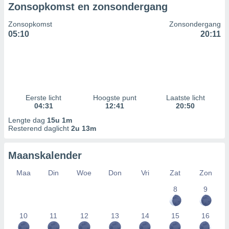
Zonsopkomst en zonsondergang
Zonsopkomst
Zonsondergang
05:10
20:11
Eerste licht
Hoogste punt
Laatste licht
04:31
12:41
20:50
Lengte dag
15u 1m
Resterend daglicht
2u 13m
Maanskalender
Maa
Din
Woe
Don
Vri
Zat
Zon
8
9
10
11
12
13
14
15
16