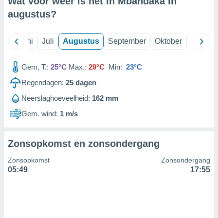
Wat voor weer is het in Mbandaka in
augustus
?
99 partners
Mei
Juni
Juli
Augustus
September
Oktober
Novemb
Gem, T.:
25°C
Max.:
29°C
Min:
23°C
Regendagen:
25
dagen
Neerslaghoeveelheid:
162 mm
Gem. wind:
1 m/s
Zonsopkomst en zonsondergang
Zonsopkomst
Zonsondergang
05:49
17:55