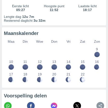
Eerste licht
Hoogste punt
Laatste licht
05:27
11:52
18:17
Lengte dag
12u 7m
Resterend daglicht
3u 32m
Maanskalender
Maa
Din
Woe
Don
Vri
Zat
Zon
9
10
11
12
13
14
15
16
17
18
19
20
21
22
Voorspelling delen