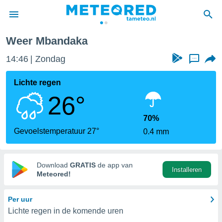
Weer Mbandaka
nnisgeving
14:46
Zondag
...
van
tameteo.nl)
teld door
Lichte regen
s om te
26°
e verstrekte
an hoge
 U hebt de
70%
ies voor
Gevoelstemperatuur 27°
0.4 mm
deze
anvaarden
Download
GRATIS
de app van
Installeren
toegang
Meteored!
seerde
Per uur
lame op basis
Lichte regen in de komende uren
ies