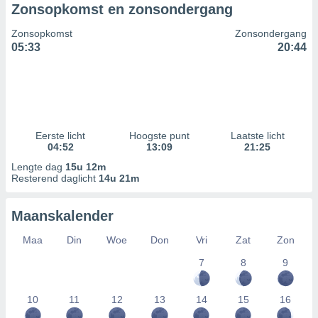
Zonsopkomst en zonsondergang
Zonsopkomst
Zonsondergang
05:33
20:44
Eerste licht
Hoogste punt
Laatste licht
04:52
13:09
21:25
Lengte dag
15u 12m
Resterend daglicht
14u 21m
Maanskalender
Maa
Din
Woe
Don
Vri
Zat
Zon
7
8
9
10
11
12
13
14
15
16