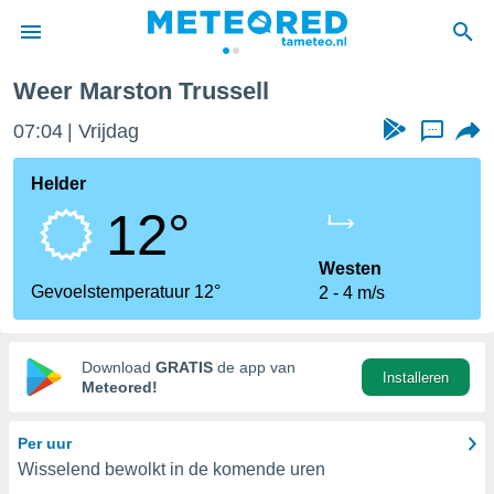
Weer Marston Trussell
nnisgeving
07:04
Vrijdag
...
van
tameteo.nl)
teld door
Helder
s om te
12°
e verstrekte
an hoge
 U hebt de
Westen
ies voor
Gevoelstemperatuur 12°
2
4 m/s
deze
anvaarden
Download
GRATIS
de app van
Installeren
toegang
Meteored!
seerde
Per uur
lame op basis
Wisselend bewolkt in de komende uren
ies