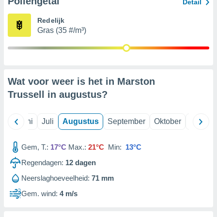
Pollengetal
Detail
Redelijk
99 partners
Gras (35 #/m³)
Wat voor weer is het in Marston
Trussell in
augustus
?
Mei
Juni
Juli
Augustus
September
Oktober
Novemb
Gem, T.:
17°C
Max.:
21°C
Min:
13°C
Regendagen:
12
dagen
Neerslaghoeveelheid:
71 mm
Gem. wind:
4 m/s