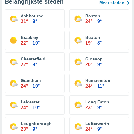
Belangrijkste steden
Meer steden
Ashbourne
Boston
21°
9°
24°
9°
Brackley
Buxton
22°
10°
19°
8°
Chesterfield
Glossop
22°
9°
20°
9°
Grantham
Humberston
24°
10°
24°
11°
Leicester
Long Eaton
24°
10°
23°
9°
Loughborough
Lutterworth
23°
9°
24°
9°