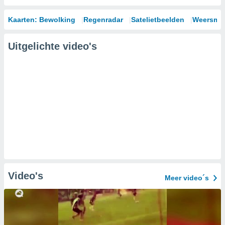
Kaarten: Bewolking
Regenradar
Satelietbeelden
Weersmod
Uitgelichte video's
Video's
Meer video´s