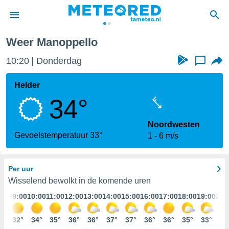
Weer Manoppello
nnisgeving
10:20
Donderdag
...
van
tameteo.nl)
teld door
Helder
s om te
34°
e verstrekte
an hoge
 U hebt de
Noordwesten
ies voor
Gevoelstemperatuur 33°
1
6 m/s
deze
Per uur
anvaarden
toegang
Wisselend bewolkt in de komende uren
:00
09:00
10:00
11:00
12:00
13:00
14:00
15:00
16:00
17:00
18:00
19:00
20:
seerde
lame op basis
9°
32°
34°
35°
36°
36°
37°
37°
36°
36°
35°
33°
31
ies