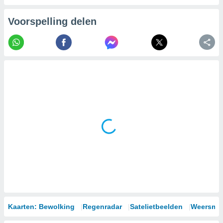
Voorspelling delen
Kaarten: Bewolking
Regenradar
Satelietbeelden
Weersmod