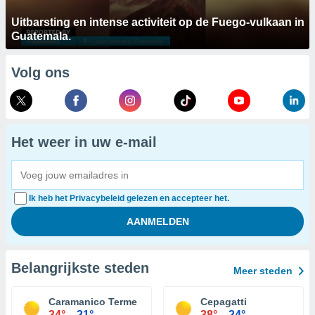
Uitbarsting en intense activiteit op de Fuego-vulkaan in
Guatemala.
Volg ons
Het weer in uw e-mail
Ik heb het Privacybeleid gelezen en accepteer het.
Belangrijkste steden
Meer steden
Caramanico Terme
Cepagatti
34°
21°
38°
24°