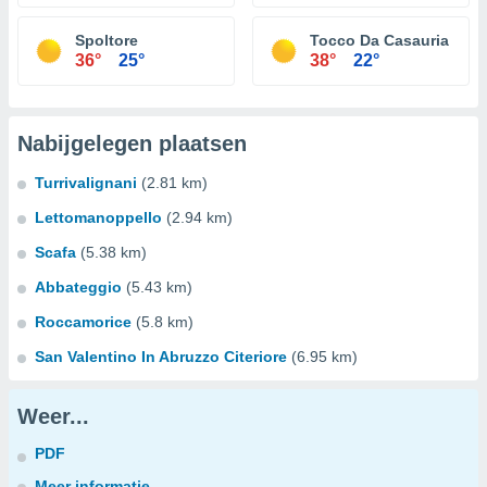
Spoltore
Tocco Da Casauria
36°
25°
38°
22°
Nabijgelegen plaatsen
Turrivalignani
(2.81 km)
Lettomanoppello
(2.94 km)
Scafa
(5.38 km)
Abbateggio
(5.43 km)
Roccamorice
(5.8 km)
San Valentino In Abruzzo Citeriore
(6.95 km)
Weer...
PDF
Meer informatie