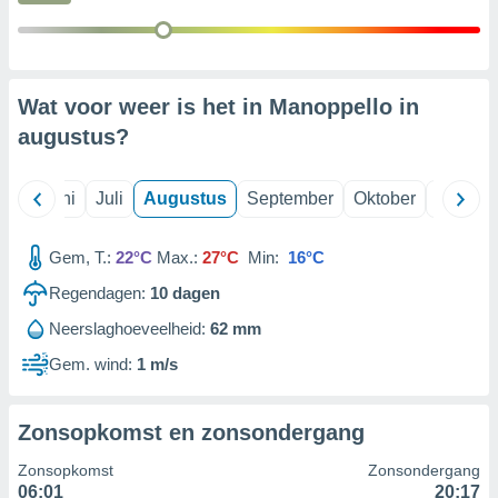
99 partners
Wat voor weer is het in Manoppello in
augustus
?
Mei
Juni
Juli
Augustus
September
Oktober
Novemb
Gem, T.:
22°C
Max.:
27°C
Min:
16°C
Regendagen:
10
dagen
Neerslaghoeveelheid:
62 mm
Gem. wind:
1 m/s
Zonsopkomst en zonsondergang
Zonsopkomst
Zonsondergang
06:01
20:17