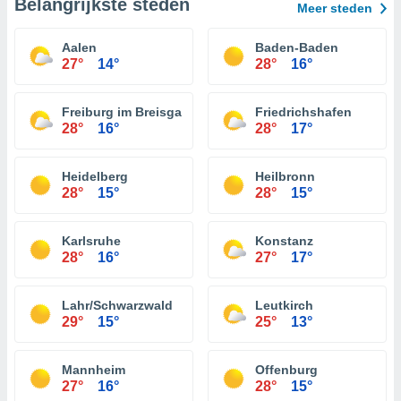
Belangrijkste steden
Meer steden
Aalen
Baden-Baden
27°
14°
28°
16°
Freiburg im Breisgau
Friedrichshafen
28°
16°
28°
17°
Heidelberg
Heilbronn
28°
15°
28°
15°
Karlsruhe
Konstanz
28°
16°
27°
17°
Lahr/Schwarzwald
Leutkirch
29°
15°
25°
13°
Mannheim
Offenburg
27°
16°
28°
15°