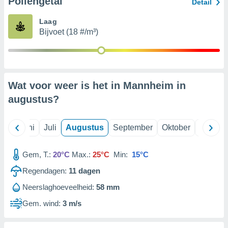
Pollengetal
Detail
Laag
99 partners
Bijvoet (18 #/m³)
Wat voor weer is het in Mannheim in
augustus
?
Mei
Juni
Juli
Augustus
September
Oktober
Novemb
Gem, T.:
20°C
Max.:
25°C
Min:
15°C
Regendagen:
11
dagen
Neerslaghoeveelheid:
58 mm
Gem. wind:
3 m/s