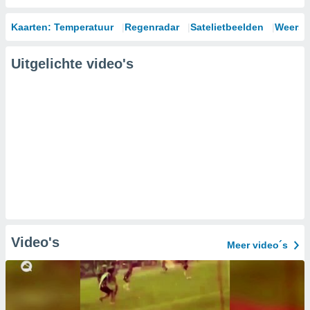
Kaarten: Temperatuur
Regenradar
Satelietbeelden
Weersm
Uitgelichte video's
Video's
Meer video´s