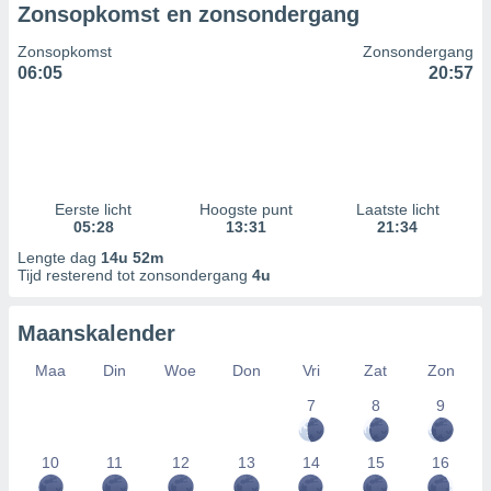
Zonsopkomst en zonsondergang
Zonsopkomst
Zonsondergang
06:05
20:57
Eerste licht
Hoogste punt
Laatste licht
05:28
13:31
21:34
Lengte dag
14u 52m
Tijd resterend tot zonsondergang
4u
Maanskalender
Maa
Din
Woe
Don
Vri
Zat
Zon
7
8
9
10
11
12
13
14
15
16