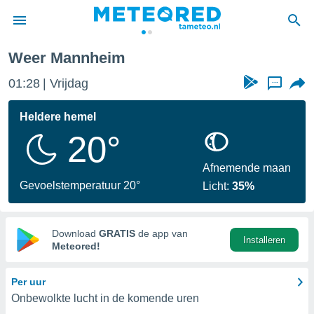
Weer Mannheim
nnisgeving
01:28
Vrijdag
...
van
tameteo.nl)
teld door
Heldere hemel
s om te
20°
e verstrekte
an hoge
 U hebt de
Afnemende maan
ies voor
Gevoelstemperatuur 20°
Licht:
35%
deze
anvaarden
Download
GRATIS
de app van
Installeren
toegang
Meteored!
seerde
Per uur
lame op basis
Onbewolkte lucht in de komende uren
ies