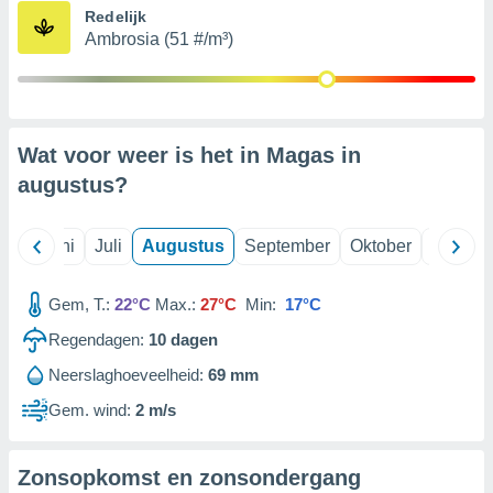
Redelijk
Ambrosia (51 #/m³)
99 partners
Wat voor weer is het in Magas in
augustus
?
Mei
Juni
Juli
Augustus
September
Oktober
Novemb
Gem, T.:
22°C
Max.:
27°C
Min:
17°C
Regendagen:
10
dagen
Neerslaghoeveelheid:
69 mm
Gem. wind:
2 m/s
Zonsopkomst en zonsondergang