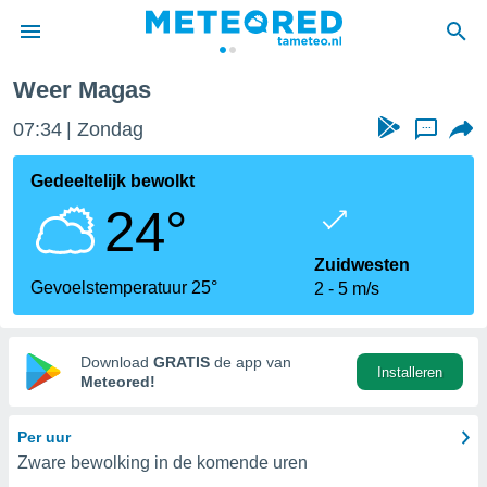
Weer Magas
nnisgeving
07:34
Zondag
...
van
tameteo.nl)
teld door
Gedeeltelijk bewolkt
s om te
24°
e verstrekte
an hoge
 U hebt de
Zuidwesten
ies voor
Gevoelstemperatuur 25°
2
5 m/s
deze
anvaarden
Download
GRATIS
de app van
Installeren
toegang
Meteored!
seerde
Per uur
lame op basis
Zware bewolking in de komende uren
ies