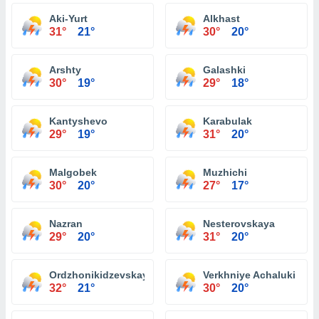
Aki-Yurt
Alkhast
31°
21°
30°
20°
Arshty
Galashki
30°
19°
29°
18°
Kantyshevo
Karabulak
29°
19°
31°
20°
Malgobek
Muzhichi
30°
20°
27°
17°
Nazran
Nesterovskaya
29°
20°
31°
20°
Ordzhonikidzevskaya
Verkhniye Achaluki
32°
21°
30°
20°