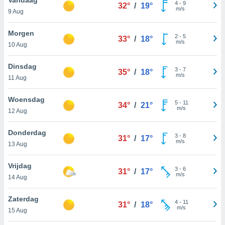
aliseerde
4
-
9
32°
/
19°
m/s
9 Aug
aten zien. U
nformatie in
leid
en kunt
Morgen
2
-
5
33°
/
18°
ng op elk
m/s
10 Aug
ment
or te klikken
Dinsdag
3
-
7
35°
/
18°
m/s
11 Aug
lingen
onder
bsite.
Woensdag
5
-
11
34°
/
21°
m/s
,
12 Aug
htige
Donderdag
3
-
8
31°
/
17°
ieën
m/s
13 Aug
allatie van
Vrijdag
3
-
6
 aanvaardt,
31°
/
17°
m/s
14 Aug
 website
lijven
Zaterdag
n dat geval
4
-
11
31°
/
18°
m/s
ij u dat
15 Aug
es die