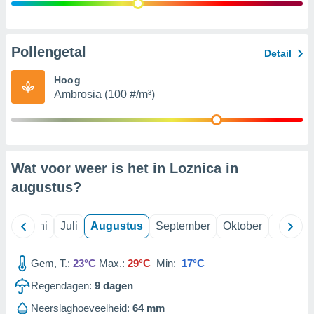
99 partners
Pollengetal
Detail
Hoog
Ambrosia (100 #/m³)
Wat voor weer is het in Loznica in
augustus
?
Mei
Juni
Juli
Augustus
September
Oktober
Novemb
Gem, T.:
23°C
Max.:
29°C
Min:
17°C
Regendagen:
9
dagen
Neerslaghoeveelheid:
64 mm