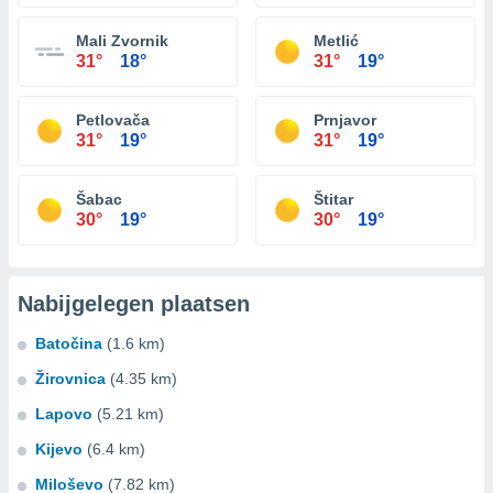
Mali Zvornik
Metlić
31°
18°
31°
19°
Petlovača
Prnjavor
31°
19°
31°
19°
Šabac
Štitar
30°
19°
30°
19°
Nabijgelegen plaatsen
Batočina
(1.6 km)
Žirovnica
(4.35 km)
Lapovo
(5.21 km)
Kijevo
(6.4 km)
Miloševo
(7.82 km)