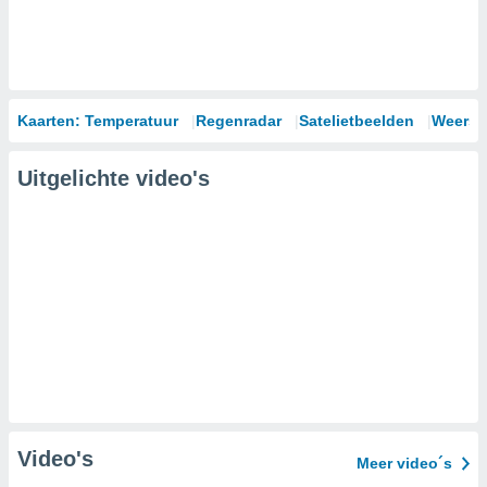
Kaarten: Temperatuur
Regenradar
Satelietbeelden
Weersm
Uitgelichte video's
Video's
Meer video´s