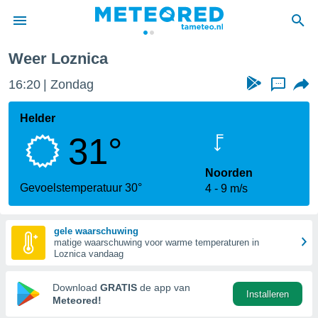
Weer Loznica
nnisgeving
16:20
Zondag
...
van
tameteo.nl)
teld door
Helder
s om te
31°
e verstrekte
an hoge
 U hebt de
Noorden
ies voor
Gevoelstemperatuur 30°
4
9 m/s
deze
gele waarschuwing
anvaarden
matige waarschuwing voor warme temperaturen in
toegang
Loznica vandaag
seerde
Download
GRATIS
de app van
Installeren
lame op basis
Meteored!
ies