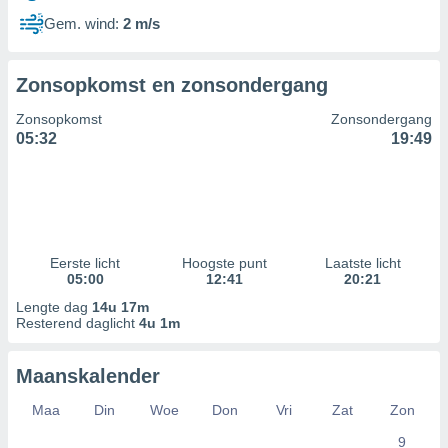
Gem. wind:
2 m/s
Zonsopkomst en zonsondergang
Zonsopkomst
Zonsondergang
05:32
19:49
Eerste licht
Hoogste punt
Laatste licht
05:00
12:41
20:21
Lengte dag
14u 17m
Resterend daglicht
4u 1m
Maanskalender
Maa
Din
Woe
Don
Vri
Zat
Zon
9