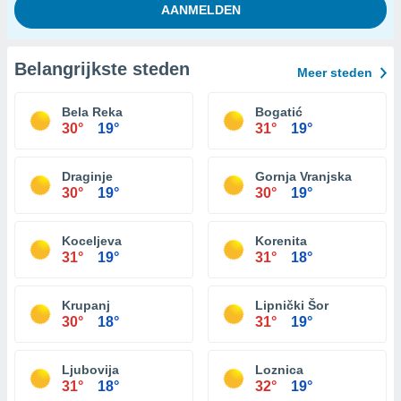
Belangrijkste steden
Meer steden
Bela Reka
Bogatić
30°
19°
31°
19°
Draginje
Gornja Vranjska
30°
19°
30°
19°
Koceljeva
Korenita
31°
19°
31°
18°
Krupanj
Lipnički Šor
30°
18°
31°
19°
Ljubovija
Loznica
31°
18°
32°
19°