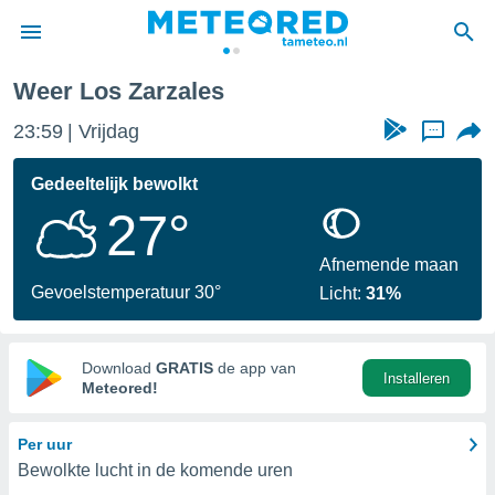
Weer Los Zarzales
nnisgeving
23:59
Vrijdag
...
van
tameteo.nl)
teld door
Gedeeltelijk bewolkt
s om te
27°
e verstrekte
an hoge
 U hebt de
Afnemende maan
ies voor
Gevoelstemperatuur 30°
Licht:
31%
deze
anvaarden
Download
GRATIS
de app van
Installeren
toegang
Meteored!
seerde
Per uur
lame op basis
Bewolkte lucht in de komende uren
ies