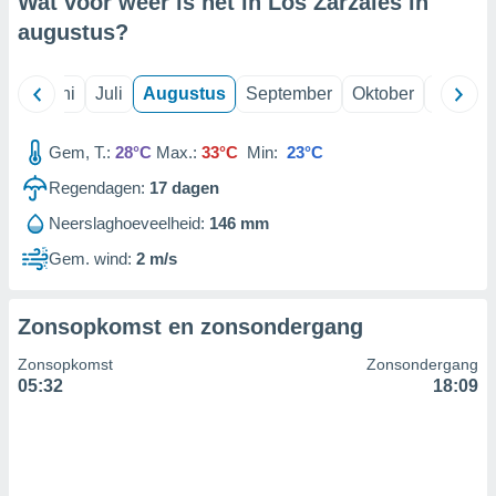
Wat voor weer is het in Los Zarzales in
augustus
?
99 partners
Mei
Juni
Juli
Augustus
September
Oktober
Novemb
Gem, T.:
28°C
Max.:
33°C
Min:
23°C
Regendagen:
17
dagen
Neerslaghoeveelheid:
146 mm
Gem. wind:
2 m/s
Zonsopkomst en zonsondergang
Zonsopkomst
Zonsondergang
05:32
18:09