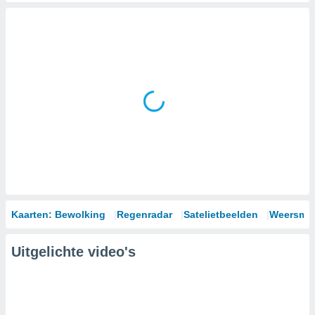
Kaarten: Bewolking
Regenradar
Satelietbeelden
Weersmod
Uitgelichte video's