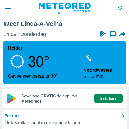
Weer Linda-A-Velha
nnisgeving
14:59
Donderdag
...
van
tameteo.nl)
teld door
Helder
s om te
30°
e verstrekte
an hoge
 U hebt de
Noordwesten
ies voor
Gevoelstemperatuur 30°
5
12 m/s
deze
anvaarden
Download
GRATIS
de app van
Installeren
toegang
Meteored!
seerde
Per uur
lame op basis
Onbewolkte lucht in de komende uren
ies