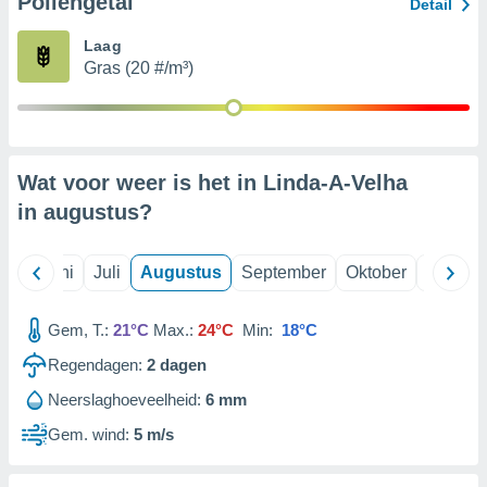
Pollengetal
Detail
Laag
99 partners
Gras (20 #/m³)
Wat voor weer is het in Linda-A-Velha
in
augustus
?
Mei
Juni
Juli
Augustus
September
Oktober
Novemb
Gem, T.:
21°C
Max.:
24°C
Min:
18°C
Regendagen:
2
dagen
Neerslaghoeveelheid:
6 mm
Gem. wind:
5 m/s