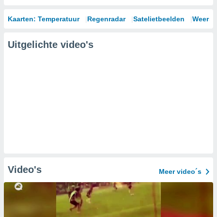
Kaarten: Temperatuur
Regenradar
Satelietbeelden
Weersm
Uitgelichte video's
Video's
Meer video´s