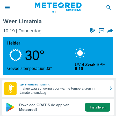
Weer Limatola
nnisgeving
10:19
Donderdag
...
van
tameteo.nl)
teld door
Helder
s om te
30°
e verstrekte
an hoge
 U hebt de
UV
4 Zwak
SPF
ies voor
Gevoelstemperatuur 33°
6-10
deze
gele waarschuwing
anvaarden
matige waarschuwing voor warme temperaturen in
toegang
Limatola vandaag
seerde
Download
GRATIS
de app van
Installeren
lame op basis
Meteored!
ies