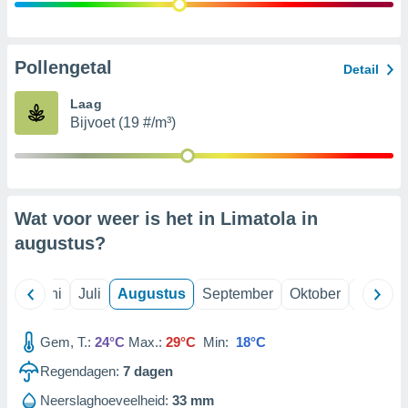
99 partners
Pollengetal
Detail
Laag
Bijvoet (19 #/m³)
Wat voor weer is het in Limatola in
augustus
?
Mei
Juni
Juli
Augustus
September
Oktober
Novemb
Gem, T.:
24°C
Max.:
29°C
Min:
18°C
Regendagen:
7
dagen
Neerslaghoeveelheid:
33 mm