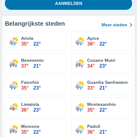
Belangrijkste steden
Meer steden
Airola
Apice
35°
22°
38°
22°
Benevento
Cusano Mutri
37°
21°
34°
23°
Faicchio
Guardia Sanframondi
35°
23°
33°
21°
Limatola
Montesarchio
36°
23°
35°
22°
Morcone
Paduli
35°
22°
36°
21°