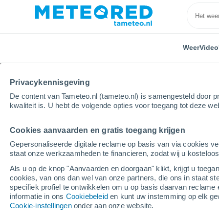
Weer
Video
Privacykennisgeving
De content van Tameteo.nl (tameteo.nl) is samengesteld door pr
kwaliteit is. U hebt de volgende opties voor toegang tot deze we
Cookies aanvaarden en gratis toegang krijgen
Home
Verenigd Koninkrijk
Londen
Lewisham
Gepersonaliseerde digitale reclame op basis van via cookies ve
staat onze werkzaamheden te financieren, zodat wij u kosteloo
Weer Lewisham
Als u op de knop "Aanvaarden en doorgaan" klikt, krijgt u toegan
cookies, van ons dan wel van onze partners, die ons in staat st
03:20
Donderdag
specifiek profiel te ontwikkelen om u op basis daarvan reclame 
informatie in ons
Cookiebeleid
en kunt uw instemming op elk ge
Cookie-instellingen
onder aan onze website.
Heldere hemel