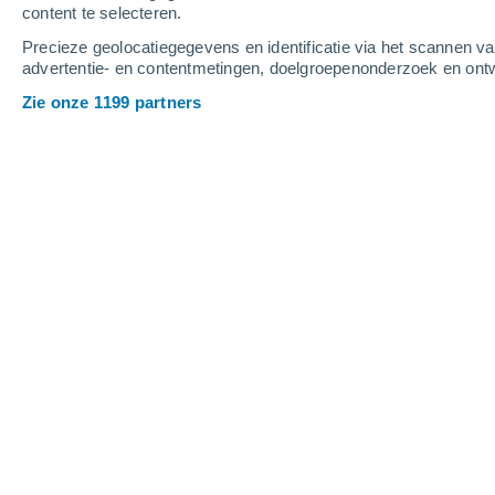
content te selecteren.
2
-
8
m/s
3
-
9
m/s
4
4
-
10
m/s
Precieze geolocatiegegevens en identificatie via het scannen v
advertentie- en contentmetingen, doelgroepenonderzoek en ontw
Het weer in Lewisham vandaag
, 6 au
Zie onze 1199 partners
Heldere hemel
16°
03:00
Gevoelstemperatuu
Heldere hemel
15°
04:00
Gevoelstemperatuu
Helder
15°
05:00
Gevoelstemperatuu
Helder
15°
06:00
Gevoelstemperatuu
Helder
16°
08:00
Gevoelstemperatuu