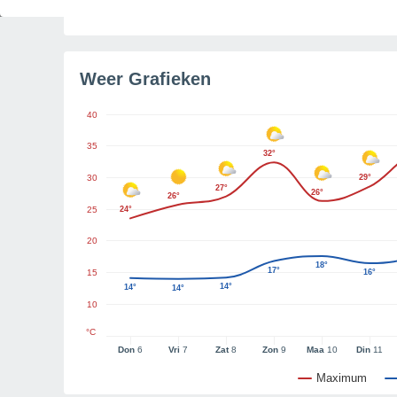
Tijd resterend tot zonsondergang
1u 31m
Weer Grafieken
40
35
32°
30
29°
27°
26°
26°
25
24°
20
18°
17°
15
16°
14°
14°
14°
10
°C
Don
6
Vri
7
Zat
8
Zon
9
Maa
10
Din
11
Maximum