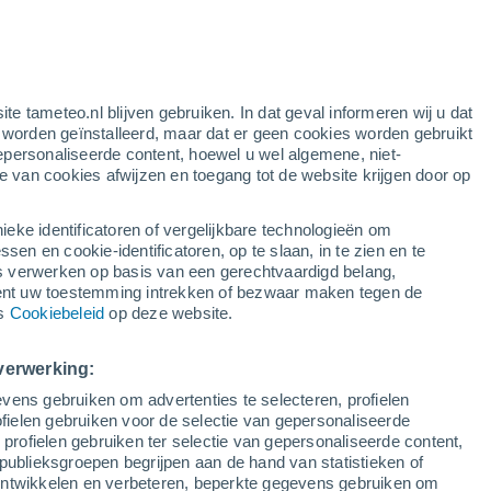
e
ite tameteo.nl blijven gebruiken. In dat geval informeren wij u dat
e worden geïnstalleerd, maar dat er geen cookies worden gebruikt
epersonaliseerde content, hoewel u wel algemene, niet-
ie van cookies afwijzen en toegang tot de website krijgen door op
r
Satelietbeelden
Weersmodellen
ieke identificatoren of vergelijkbare technologieën om
n en cookie-identificatoren, op te slaan, in te zien en te
erwerken op basis van een gerechtvaardigd belang,
ent uw toestemming intrekken of bezwaar maken tegen de
Zondag
Maandag
Dinsdag
Woensdag
ns
Cookiebeleid
op deze website.
9 Aug
10 Aug
11 Aug
12 Aug
verwerking:
vens gebruiken om advertenties te selecteren, profielen
ielen gebruiken voor de selectie van gepersonaliseerde
 profielen gebruiken ter selectie van gepersonaliseerde content,
32°
/
17°
26°
/
18°
29°
/
16°
34°
/
18°
publieksgroepen begrijpen aan de hand van statistieken of
 ontwikkelen en verbeteren, beperkte gegevens gebruiken om