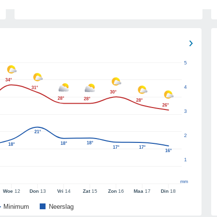
5
34°
4
31°
30°
28°
28°
28°
26°
3
21°
2
18°
18°
18°
17°
17°
16°
1
mm
Woe
12
Don
13
Vri
14
Zat
15
Zon
16
Maa
17
Din
18
Minimum
Neerslag