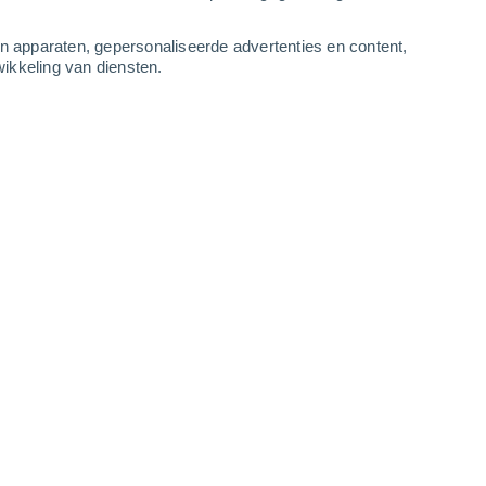
-
12
m/s
4
-
11
m/s
4
-
10
m/s
3
-
9
m/s
an apparaten, gepersonaliseerde advertenties en content,
ikkeling van diensten.
gustus
Westen
0 Vrijwel geen
r
16°
3
-
7 m/s
SPF:
nee
Westen
0 Vrijwel geen
r
15°
3
-
6 m/s
SPF:
nee
Westen
0 Vrijwel geen
r
15°
3
-
6 m/s
SPF:
nee
Westen
0 Vrijwel geen
r
15°
3
-
6 m/s
SPF:
nee
Westen
1 Vrijwel geen
r
16°
3
-
8 m/s
SPF:
nee