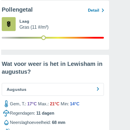
Pollengetal
Detail
Laag
Gras (11 #/m³)
Wat voor weer is het in Lewisham in
augustus
?
Augustus
Gem, T.:
17°C
Max.:
21°C
Min:
14°C
Regendagen:
11
dagen
Neerslaghoeveelheid:
68 mm