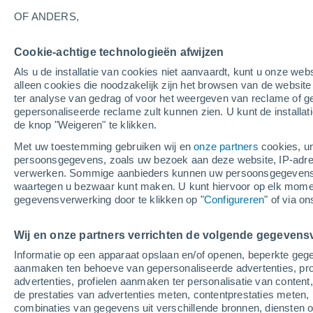
16°
OF ANDERS,
Afnemend
Cookie-achtige technologieën afwijzen
maan
Als u de installatie van cookies niet aanvaardt, kunt u onze webs
Gevoelstemperatuur 16°
Licht:
46%
alleen cookies die noodzakelijk zijn het browsen van de websit
ter analyse van gedrag of voor het weergeven van reclame of g
gepersonaliseerde reclame zult kunnen zien. U kunt de installat
de knop "Weigeren" te klikken.
Weer 1 - 7 dagen
Kaarten: Temperatuur
Regenrada
Met uw toestemming gebruiken wij en
onze partners
cookies, un
persoonsgegevens, zoals uw bezoek aan deze website, IP-adresse
verwerken. Sommige aanbieders kunnen uw persoonsgegevens v
waartegen u bezwaar kunt maken. U kunt hiervoor op elk mom
Morgen
Zaterdag
Vandaag
gegevensverwerking door te klikken op "
Configureren
" of via o
7 Aug
8 Aug
6 Aug
Wij en onze partners verrichten de volgende gegevens
Informatie op een apparaat opslaan en/of openen, beperkte gege
aanmaken ten behoeve van gepersonaliseerde advertenties, prof
advertenties, profielen aanmaken ter personalisatie van content,
26°
/
14°
27°
/
14°
24°
/
14°
de prestaties van advertenties meten, contentprestaties meten, 
combinaties van gegevens uit verschillende bronnen, diensten