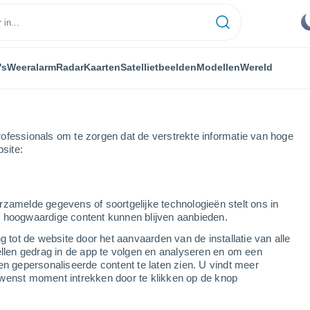
's
Weeralarm
Radar
Kaarten
Satellietbeelden
Modellen
Wereld
ofessionals om te zorgen dat de verstrekte informatie van hoge
bsite:
rzamelde gegevens of soortgelijke technologieën stelt ons in
s hoogwaardige content kunnen blijven aanbieden.
g tot de website door het aanvaarden van de installatie van alle
ellen gedrag in de app te volgen en analyseren en om een
...
en gepersonaliseerde content te laten zien. U vindt meer
wenst moment intrekken door te klikken op de knop
Per uur
Onbewolkte lucht in de komende
uren