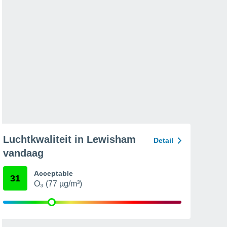
Luchtkwaliteit in Lewisham
Detail
vandaag
Acceptable
31
O₃ (77 µg/m³)