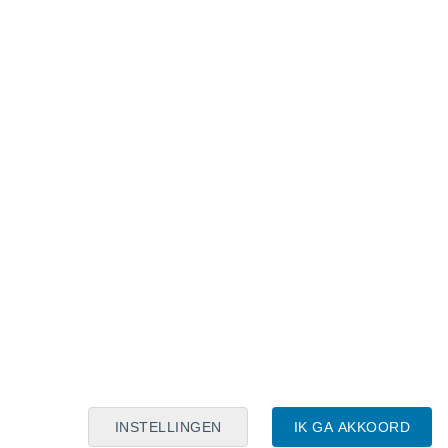
Maanskalender
Maa
Din
Woe
Don
Vri
Zat
Zon
6
7
8
9
10
11
12
13
14
15
16
17
18
19
INSTELLINGEN
IK GA AKKOORD