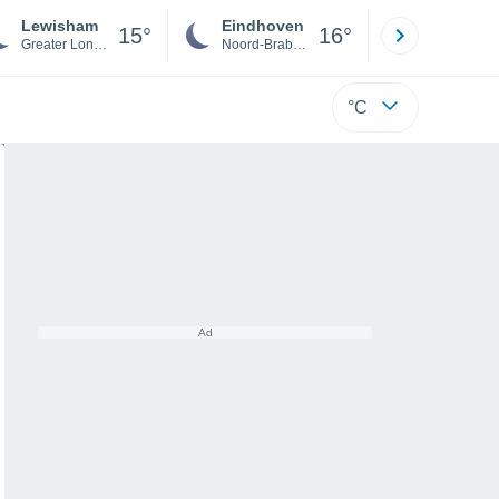
Lewisham
Eindhoven
Rotterda
15°
16°
Greater London
Noord-Brabant
Zuid-Hollan
°C