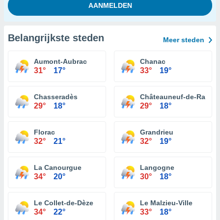
Belangrijkste steden
Meer steden
Aumont-Aubrac
Chanac
31°
17°
33°
19°
Chasseradès
Châteauneuf-de-Rando
29°
18°
29°
18°
Florac
Grandrieu
32°
21°
32°
19°
La Canourgue
Langogne
34°
20°
30°
18°
Le Collet-de-Dèze
Le Malzieu-Ville
34°
22°
33°
18°