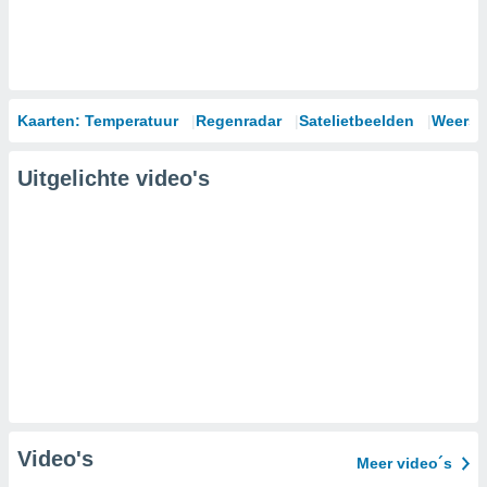
Kaarten: Temperatuur
Regenradar
Satelietbeelden
Weersm
Uitgelichte video's
Video's
Meer video´s