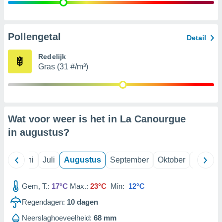
99 partners
Pollengetal
Detail
Redelijk
Gras (31 #/m³)
Wat voor weer is het in La Canourgue
in
augustus
?
Mei
Juni
Juli
Augustus
September
Oktober
Novemb
Gem, T.:
17°C
Max.:
23°C
Min:
12°C
Regendagen:
10
dagen
Neerslaghoeveelheid:
68 mm