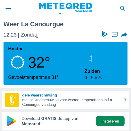
Weer La Canourgue
nnisgeving
12:23
Zondag
...
van
tameteo.nl)
teld door
Helder
s om te
32°
e verstrekte
an hoge
 U hebt de
Zuiden
ies voor
Gevoelstemperatuur 31°
4
9 m/s
deze
gele waarschuwing
anvaarden
matige waarschuwing voor warme temperaturen in La
toegang
Canourgue vandaag
seerde
Download
GRATIS
de app van
Installeren
lame op basis
Meteored!
ies