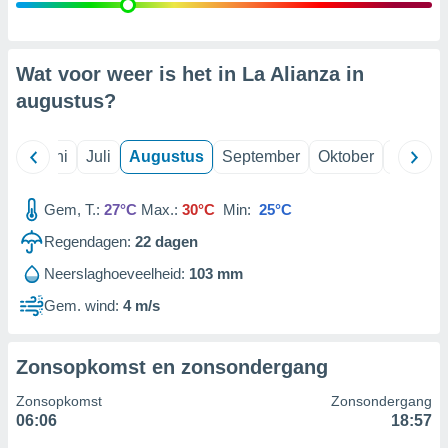
99 partners
Wat voor weer is het in La Alianza in
augustus
?
Mei
Juni
Juli
Augustus
September
Oktober
Novemb
Gem, T.:
27°C
Max.:
30°C
Min:
25°C
Regendagen:
22
dagen
Neerslaghoeveelheid:
103 mm
Gem. wind:
4 m/s
Zonsopkomst en zonsondergang
Zonsopkomst
Zonsondergang
06:06
18:57