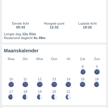
Eerste licht
Hoogste punt
Laatste licht
05:43
12:32
19:20
Lengte dag
12u 51m
Resterend daglicht
4u 49m
Maanskalender
Maa
Din
Woe
Don
Vri
Zat
Zon
8
9
10
11
12
13
14
15
16
17
18
19
20
21