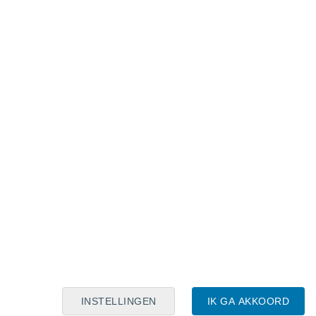
Maanskalender
Maa
Din
Woe
Don
Vri
Zat
Zon
7
8
9
10
11
12
13
14
15
16
17
18
19
20
INSTELLINGEN
IK GA AKKOORD
6