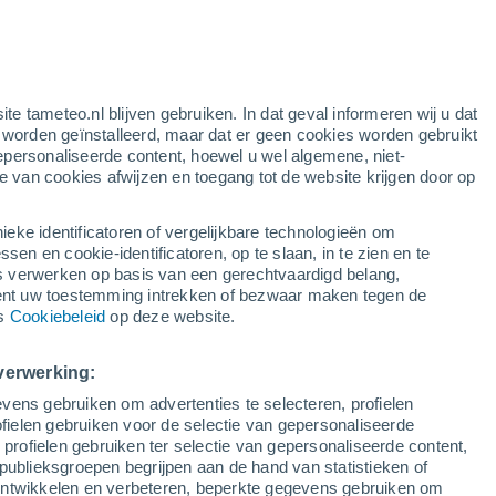
ite tameteo.nl blijven gebruiken. In dat geval informeren wij u dat
e worden geïnstalleerd, maar dat er geen cookies worden gebruikt
epersonaliseerde content, hoewel u wel algemene, niet-
ie van cookies afwijzen en toegang tot de website krijgen door op
r
Satelietbeelden
Weersmodellen
ieke identificatoren of vergelijkbare technologieën om
n en cookie-identificatoren, op te slaan, in te zien en te
erwerken op basis van een gerechtvaardigd belang,
ent uw toestemming intrekken of bezwaar maken tegen de
aandag
Dinsdag
Woensdag
Donderdag
ns
Cookiebeleid
op deze website.
10 Aug
11 Aug
12 Aug
13 Aug
verwerking:
vens gebruiken om advertenties te selecteren, profielen
ielen gebruiken voor de selectie van gepersonaliseerde
 profielen gebruiken ter selectie van gepersonaliseerde content,
25°
/
17°
23°
/
14°
27°
/
15°
30°
/
16°
publieksgroepen begrijpen aan de hand van statistieken of
 ontwikkelen en verbeteren, beperkte gegevens gebruiken om