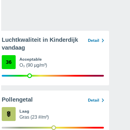
Luchtkwaliteit in Kinderdijk
Detail
vandaag
Acceptable
36
O₃ (90 µg/m³)
Pollengetal
Detail
Laag
Gras (23 #/m³)