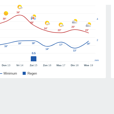
34°
30°
4
28°
25°
24°
23°
23°
2
18°
18°
18°
17°
16°
14°
13°
0.5
mm
Don
13
Vri
14
Zat
15
Zon
16
Maa
17
Din
18
Woe
19
Minimum
Regen