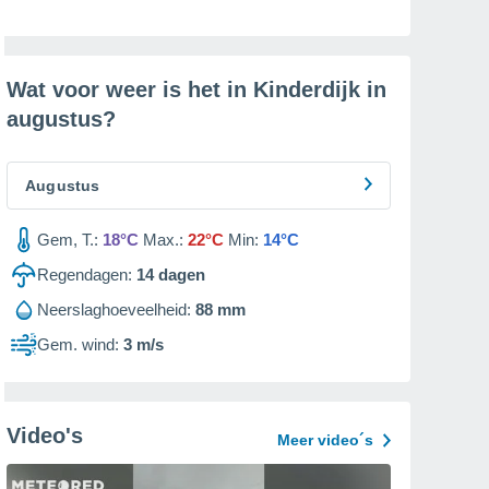
Wat voor weer is het in Kinderdijk in
augustus
?
Augustus
Gem, T.:
18°C
Max.:
22°C
Min:
14°C
Regendagen:
14
dagen
Neerslaghoeveelheid:
88 mm
Gem. wind:
3 m/s
Video's
Meer video´s