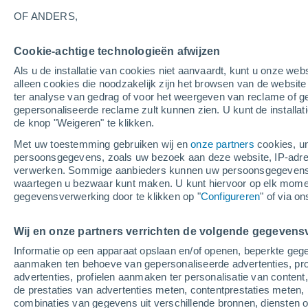
17°
OF ANDERS,
Cookie-achtige technologieën afwijzen
Oosten
Als u de installatie van cookies niet aanvaardt, kunt u onze webs
Gevoelstemperatuur 17°
1
-
3 m/s
alleen cookies die noodzakelijk zijn het browsen van de websit
ter analyse van gedrag of voor het weergeven van reclame of g
gepersonaliseerde reclame zult kunnen zien. U kunt de installat
de knop "Weigeren" te klikken.
Weer 1 - 7 dagen
Kaarten: Temperatuur
Regenrada
Met uw toestemming gebruiken wij en
onze partners
cookies, un
persoonsgegevens, zoals uw bezoek aan deze website, IP-adresse
verwerken. Sommige aanbieders kunnen uw persoonsgegevens v
waartegen u bezwaar kunt maken. U kunt hiervoor op elk mom
Morgen
Zondag
M
Vandaag
gegevensverwerking door te klikken op "
Configureren
" of via o
8 Aug
9 Aug
7 Aug
Wij en onze partners verrichten de volgende gegevens
Informatie op een apparaat opslaan en/of openen, beperkte gege
aanmaken ten behoeve van gepersonaliseerde advertenties, prof
advertenties, profielen aanmaken ter personalisatie van content,
24°
/
13°
28°
/
15°
22°
/
14°
de prestaties van advertenties meten, contentprestaties meten, 
combinaties van gegevens uit verschillende bronnen, diensten