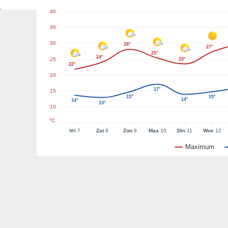
40
35
30
28°
27°
25°
24°
25
23°
22°
20
17°
15
15°
15°
14°
14°
13°
10
°C
Vri
7
Zat
8
Zon
9
Maa
10
Din
11
Woe
12
Maximum