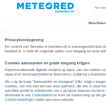
Weer
Video
Privacykennisgeving
De content van Tameteo.nl (tameteo.nl) is samengesteld door pr
kwaliteit is. U hebt de volgende opties voor toegang tot deze we
Cookies aanvaarden en gratis toegang krijgen
Home
Zuid-Holland
Kinderdijk
Gepersonaliseerde digitale reclame op basis van via cookies ve
staat onze werkzaamheden te financieren, zodat wij u kosteloo
Weer Kinderdijk
Als u op de knop "Aanvaarden en doorgaan" klikt, krijgt u toegan
cookies, van ons dan wel van onze partners, die ons in staat st
21:48
Vrijdag
specifiek profiel te ontwikkelen om u op basis daarvan reclame 
informatie in ons
Cookiebeleid
en kunt uw instemming op elk ge
Cookie-instellingen
onder aan onze website.
Helder