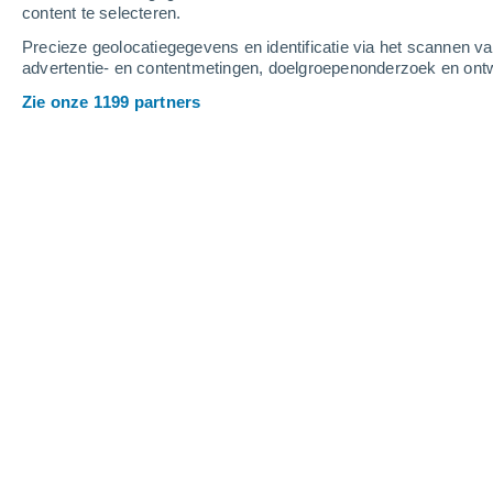
content te selecteren.
2
-
6
m/s
4
-
9
m/s
4
3
-
7
m/s
Precieze geolocatiegegevens en identificatie via het scannen v
advertentie- en contentmetingen, doelgroepenonderzoek en ontw
Het weer in Kinderdijk vandaag
, 7 au
Zie onze 1199 partners
Verspreide wolken
21°
17:00
Gevoelstemperatuu
Verspreide wolken
21°
18:00
Gevoelstemperatuu
Verspreide wolken
21°
19:00
Gevoelstemperatuu
Helder
20°
20:00
Gevoelstemperatuu
Helder
18°
21:00
Gevoelstemperatuu