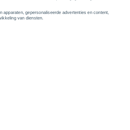
-
11
m/s
4
-
9
m/s
4
-
10
m/s
3
-
7
m/s
an apparaten, gepersonaliseerde advertenties en content,
ikkeling van diensten.
gustus
Noordwesten
2 Vrijwel geen
r
21°
2
-
6 m/s
SPF:
nee
Noordwesten
1 Vrijwel geen
r
21°
2
-
6 m/s
SPF:
nee
Noorden
1 Vrijwel geen
r
21°
2
-
6 m/s
SPF:
nee
Noorden
0 Vrijwel geen
r
20°
2
-
6 m/s
SPF:
nee
Noordoosten
0 Vrijwel geen
r
18°
2
-
5 m/s
SPF:
nee