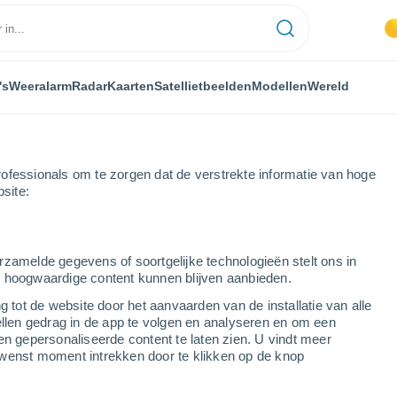
's
Weeralarm
Radar
Kaarten
Satellietbeelden
Modellen
Wereld
ofessionals om te zorgen dat de verstrekte informatie van hoge
bsite:
rzamelde gegevens of soortgelijke technologieën stelt ons in
s hoogwaardige content kunnen blijven aanbieden.
g tot de website door het aanvaarden van de installatie van alle
ellen gedrag in de app te volgen en analyseren en om een
...
en gepersonaliseerde content te laten zien. U vindt meer
wenst moment intrekken door te klikken op de knop
Per uur
Onbewolkte lucht in de komende
uren