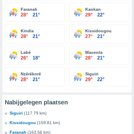
Faranah
Kankan
28°
21°
29°
22°
Kindia
Kissidougou
28°
21°
27°
21°
Labé
Macenta
26°
18°
28°
21°
Nzérékoré
Siguiri
28°
21°
29°
22°
Nabijgelegen plaatsen
Siguiri
(117.79 km)
Kissidougou
(159.81 km)
Faranah
(163.56 km)