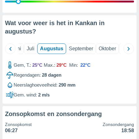
99 partners
Wat voor weer is het in Kankan in
augustus
?
Mei
Juni
Juli
Augustus
September
Oktober
Novemb
Gem, T.:
25°C
Max.:
29°C
Min:
22°C
Regendagen:
28
dagen
Neerslaghoeveelheid:
290 mm
Gem. wind:
2 m/s
Zonsopkomst en zonsondergang
Zonsopkomst
Zonsondergang
06:27
18:58