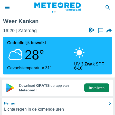
Weer Kankan
nnisgeving
16:20
Zaterdag
...
van
tameteo.nl)
teld door
Gedeeltelijk bewolkt
s om te
28°
e verstrekte
an hoge
 U hebt de
UV
3 Zwak
SPF
ies voor
Gevoelstemperatuur 31°
6-10
deze
anvaarden
Download
GRATIS
de app van
Installeren
toegang
Meteored!
seerde
Per uur
lame op basis
Lichte regen in de komende uren
ies