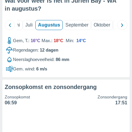
Wat voor weer is het in Jurien Bay - WA
in
augustus
?
99 partners
Mei
Juni
Juli
Augustus
September
Oktober
Novemb
Gem, T.:
16°C
Max.:
18°C
Min:
14°C
Regendagen:
12
dagen
Neerslaghoeveelheid:
86 mm
Gem. wind:
6 m/s
Zonsopkomst en zonsondergang
Zonsopkomst
Zonsondergang
06:59
17:51