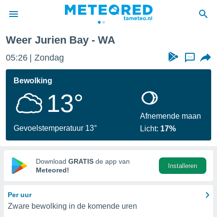
Weer Jurien Bay - WA
nnisgeving
05:26
Zondag
...
van
tameteo.nl)
teld door
Bewolking
s om te
13°
e verstrekte
an hoge
 U hebt de
Afnemende maan
ies voor
Gevoelstemperatuur 13°
Licht:
17%
deze
anvaarden
Download
GRATIS
de app van
Installeren
toegang
Meteored!
seerde
Per uur
lame op basis
Zware bewolking in de komende uren
ies