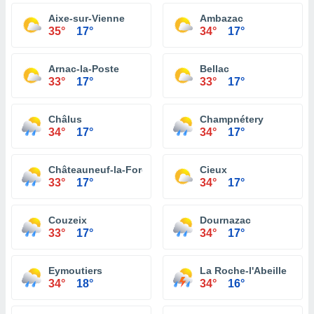
Aixe-sur-Vienne
Ambazac
35°
17°
34°
17°
Arnac-la-Poste
Bellac
33°
17°
33°
17°
Châlus
Champnétery
34°
17°
34°
17°
Châteauneuf-la-Forêt
Cieux
33°
17°
34°
17°
Couzeix
Dournazac
33°
17°
34°
17°
Eymoutiers
La Roche-l'Abeille
34°
18°
34°
16°