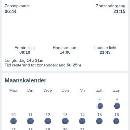
Zonsopkomst
Zonsondergang
06:44
21:15
Eerste licht
Hoogste punt
Laatste licht
06:10
14:00
21:49
Lengte dag
14u 31m
Tijd resterend tot zonsondergang
5u 25m
Maanskalender
Maa
Din
Woe
Don
Vri
Zat
Zon
8
9
10
11
12
13
14
15
16
17
18
19
20
21