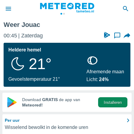
c
Weer Jouac
nnisgeving
00:45
Zaterdag
...
van
tameteo.nl)
teld door
Heldere hemel
s om te
21°
e verstrekte
an hoge
 U hebt de
Afnemende maan
ies voor
Gevoelstemperatuur 21°
Licht:
24%
deze
anvaarden
Download
GRATIS
de app van
Installeren
toegang
Meteored!
seerde
Per uur
lame op basis
Wisselend bewolkt in de komende uren
ies