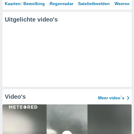
Kaarten: Bewolking
Regenradar
Satelietbeelden
Weersmod
Uitgelichte video's
Video's
Meer video´s