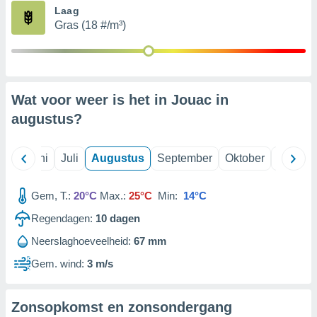
Laag
Gras (18 #/m³)
99 partners
Wat voor weer is het in Jouac in
augustus
?
Mei
Juni
Juli
Augustus
September
Oktober
Novemb
Gem, T.:
20°C
Max.:
25°C
Min:
14°C
Regendagen:
10
dagen
Neerslaghoeveelheid:
67 mm
Gem. wind:
3 m/s
Zonsopkomst en zonsondergang