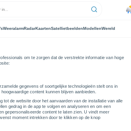
's
Weeralarm
Radar
Kaarten
Satellietbeelden
Modellen
Wereld
ofessionals om te zorgen dat de verstrekte informatie van hoge
bsite:
town
rzamelde gegevens of soortgelijke technologieën stelt ons in
s hoogwaardige content kunnen blijven aanbieden.
g tot de website door het aanvaarden van de installatie van alle
ellen gedrag in de app te volgen en analyseren en om een
...
en gepersonaliseerde content te laten zien. U vindt meer
wenst moment intrekken door te klikken op de knop
Per uur
Bewolkte lucht in de komende
uren