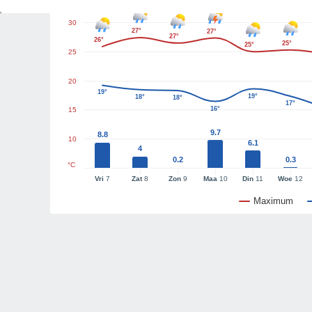
30
27°
27°
27°
26°
25°
25°
25
20
19°
19°
18°
18°
17°
16°
15
9.7
8.8
10
6.1
4
0.2
0.3
°C
Vri
7
Zat
8
Zon
9
Maa
10
Din
11
Woe
12
Maximum