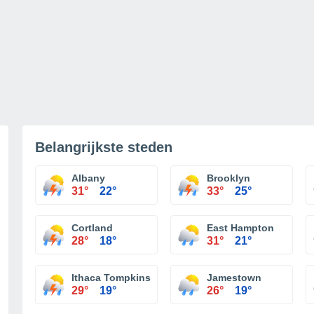
Belangrijkste steden
Albany
Brooklyn
31°
22°
33°
25°
Cortland
East Hampton
28°
18°
31°
21°
Ithaca Tompkins Regional Airport
Jamestown
29°
19°
26°
19°