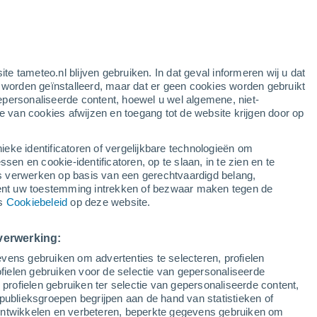
ite tameteo.nl blijven gebruiken. In dat geval informeren wij u dat
e worden geïnstalleerd, maar dat er geen cookies worden gebruikt
epersonaliseerde content, hoewel u wel algemene, niet-
ie van cookies afwijzen en toegang tot de website krijgen door op
lietbeelden
Weersmodellen
ieke identificatoren of vergelijkbare technologieën om
n en cookie-identificatoren, op te slaan, in te zien en te
erwerken op basis van een gerechtvaardigd belang,
ent uw toestemming intrekken of bezwaar maken tegen de
aandag
Dinsdag
Woensdag
Donderdag
ns
Cookiebeleid
op deze website.
10 Aug
11 Aug
12 Aug
13 Aug
verwerking:
vens gebruiken om advertenties te selecteren, profielen
80%
90%
60%
70%
ielen gebruiken voor de selectie van gepersonaliseerde
9.7 mm
6.1 mm
0.3 mm
1.6 mm
 profielen gebruiken ter selectie van gepersonaliseerde content,
27°
/
16°
25°
/
19°
25°
/
17°
25°
/
15°
publieksgroepen begrijpen aan de hand van statistieken of
 ontwikkelen en verbeteren, beperkte gegevens gebruiken om