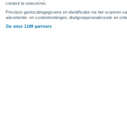
content te selecteren.
5
-
11
m/s
3
-
6
m/s
5
4
-
9
m/s
Precieze geolocatiegegevens en identificatie via het scannen v
advertentie- en contentmetingen, doelgroepenonderzoek en ontw
Het weer in Jamestown - NY vandaag
Zie onze 1199 partners
Lichte regen
70%
24°
17:00
1.4 mm
Gevoelstemperatu
Lichte regen
70%
23°
18:00
0.8 mm
Gevoelstemperatu
Lichte regen
50%
23°
19:00
0.4 mm
Gevoelstemperatu
Lichte regen
30%
22°
20:00
0.4 mm
Gevoelstemperatu
Verspreide wolke
21°
21:00
Gevoelstemperatu