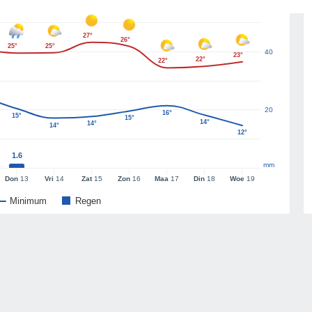
27°
26°
25°
25°
40
23°
22°
22°
20
16°
15°
15°
14°
14°
14°
12°
1.6
mm
Don
13
Vri
14
Zat
15
Zon
16
Maa
17
Din
18
Woe
19
Minimum
Regen