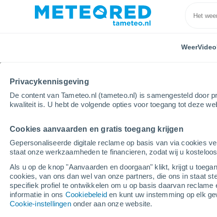
Weer
Video
Privacykennisgeving
De content van Tameteo.nl (tameteo.nl) is samengesteld door pr
kwaliteit is. U hebt de volgende opties voor toegang tot deze we
Cookies aanvaarden en gratis toegang krijgen
Home
Verenigde Staten
Staat New York
James
Gepersonaliseerde digitale reclame op basis van via cookies ve
staat onze werkzaamheden te financieren, zodat wij u kosteloo
Weer Jamestown - NY
Als u op de knop "Aanvaarden en doorgaan" klikt, krijgt u toegan
cookies, van ons dan wel van onze partners, die ons in staat st
19:33
Vrijdag
specifiek profiel te ontwikkelen om u op basis daarvan reclame 
informatie in ons
Cookiebeleid
en kunt uw instemming op elk ge
Cookie-instellingen
onder aan onze website.
Lichte regen