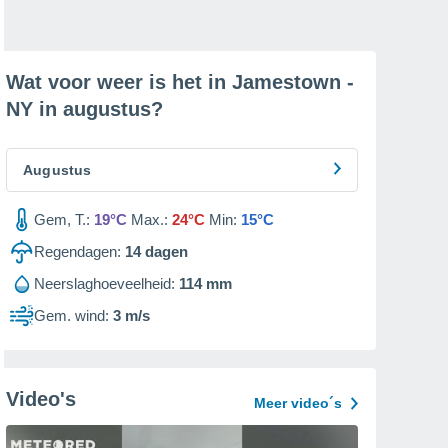
Wat voor weer is het in Jamestown -
NY in
augustus
?
Augustus
Gem, T.:
19°C
Max.:
24°C
Min:
15°C
Regendagen:
14
dagen
Neerslaghoeveelheid:
114 mm
Gem. wind:
3 m/s
Video's
Meer video´s