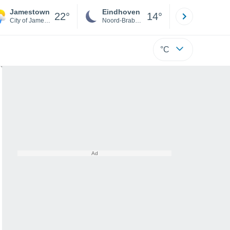
Jamestown
Eindhoven
Rotterda
22°
14°
City of Jamestown
Noord-Brabant
Zuid-Hollan
°C