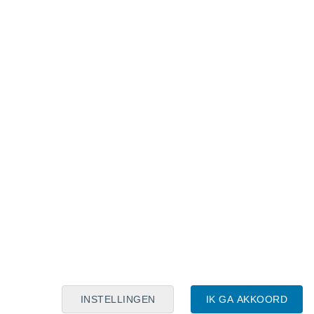
Maanskalender
Maa
Din
Woe
Don
Vri
Zat
Zon
7
8
9
10
11
12
13
14
15
16
17
18
19
20
INSTELLINGEN
IK GA AKKOORD
60