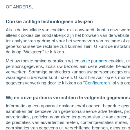
22°
OF ANDERS,
Cookie-achtige technologieën afwijzen
30%
Als u de installatie van cookies niet aanvaardt, kunt u onze webs
Gevoelstemperatuur 22°
0.4 mm
alleen cookies die noodzakelijk zijn het browsen van de websit
ter analyse van gedrag of voor het weergeven van reclame of g
gepersonaliseerde reclame zult kunnen zien. U kunt de installat
de knop "Weigeren" te klikken.
Weer 1 - 7 dagen
Kaarten: Regen
Regenradar
Sate
Met uw toestemming gebruiken wij en
onze partners
cookies, un
persoonsgegevens, zoals uw bezoek aan deze website, IP-adresse
verwerken. Sommige aanbieders kunnen uw persoonsgegevens v
waartegen u bezwaar kunt maken. U kunt hiervoor op elk mom
Morgen
Zondag
M
Vandaag
gegevensverwerking door te klikken op "
Configureren
" of via o
8 Aug
9 Aug
7 Aug
Wij en onze partners verrichten de volgende gegevens
Informatie op een apparaat opslaan en/of openen, beperkte gege
90%
40%
90%
aanmaken ten behoeve van gepersonaliseerde advertenties, prof
4 mm
0.2 mm
8.8 mm
advertenties, profielen aanmaken ter personalisatie van content,
27°
/
18°
27°
/
18°
26°
/
19°
de prestaties van advertenties meten, contentprestaties meten, 
combinaties van gegevens uit verschillende bronnen, diensten