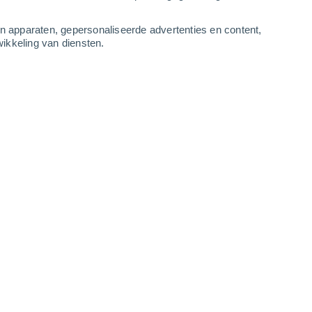
-
14
m/s
3
-
9
m/s
3
-
6
m/s
3
-
10
m/s
an apparaten, gepersonaliseerde advertenties en content,
ikkeling van diensten.
, 7 augustus
Westen
2 Vrijwel geen
ur
23°
3
-
9 m/s
SPF:
nee
Westen
1 Vrijwel geen
ur
22°
2
-
9 m/s
SPF:
nee
Zuidwesten
0 Vrijwel geen
ur
22°
1
-
6 m/s
SPF:
nee
Zuiden
0 Vrijwel geen
ur
22°
2
-
4 m/s
SPF:
nee
n
Zuiden
0 Vrijwel geen
ur
21°
3
-
4 m/s
SPF:
nee