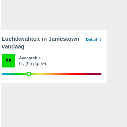
Luchtkwaliteit in Jamestown
Detail
vandaag
Acceptable
38
O₃ (95 µg/m³)