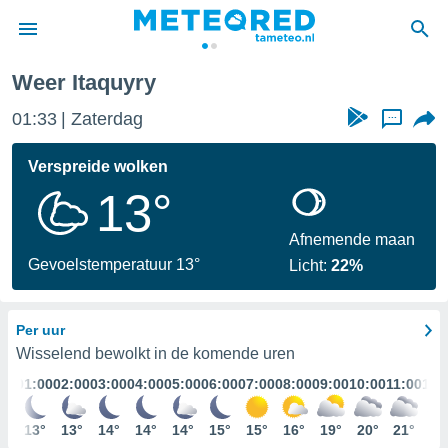
Weer Itaquyry
nnisgeving
01:33
Zaterdag
...
van
tameteo.nl)
teld door
Verspreide wolken
s om te
13°
e verstrekte
an hoge
 U hebt de
Afnemende maan
ies voor
Gevoelstemperatuur 13°
Licht:
22%
deze
Per uur
anvaarden
toegang
Wisselend bewolkt in de komende uren
01:00
02:00
03:00
04:00
05:00
06:00
07:00
08:00
09:00
10:00
11:00
12:
seerde
lame op basis
13°
13°
14°
14°
14°
15°
15°
16°
19°
20°
21°
23
ies