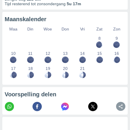
Tijd resterend tot zonsondergang
5u 17m
Maanskalender
Maa
Din
Woe
Don
Vri
Zat
Zon
8
9
10
11
12
13
14
15
16
17
18
19
20
21
Voorspelling delen