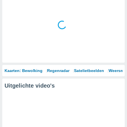
Kaarten: Bewolking
Regenradar
Satelietbeelden
Weersmod
Uitgelichte video's