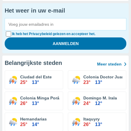
Het weer in uw e-mail
Ik heb het Privacybeleid gelezen en accepteer het.
Belangrijkste steden
Meer steden
Ciudad del Este
Colonia Doctor Juan Le
25°
13°
23°
13°
Colonia Minga Porá
Domingo M. Irala
26°
13°
24°
12°
Hernandarias
Itaquyry
25°
14°
26°
13°