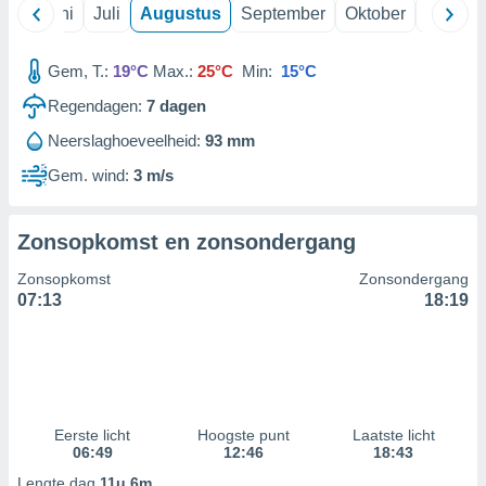
Mei
Juni
Juli
Augustus
September
Oktober
Novemb
99 partners
Gem, T.:
19°C
Max.:
25°C
Min:
15°C
Regendagen:
7
dagen
Neerslaghoeveelheid:
93 mm
Gem. wind:
3 m/s
Zonsopkomst en zonsondergang
Zonsopkomst
Zonsondergang
07:13
18:19
Eerste licht
Hoogste punt
Laatste licht
06:49
12:46
18:43
Lengte dag
11u 6m