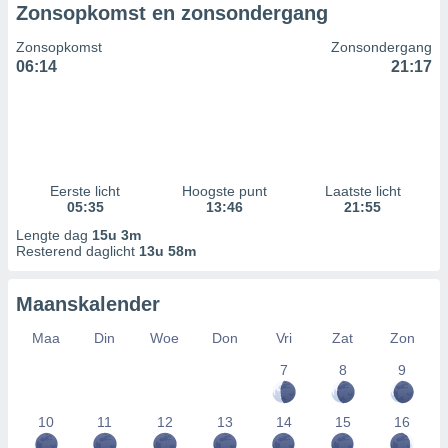
Zonsopkomst en zonsondergang
Zonsopkomst
Zonsondergang
06:14
21:17
Eerste licht
Hoogste punt
Laatste licht
05:35
13:46
21:55
Lengte dag
15u 3m
Resterend daglicht
13u 58m
Maanskalender
Maa
Din
Woe
Don
Vri
Zat
Zon
7
8
9
10
11
12
13
14
15
16