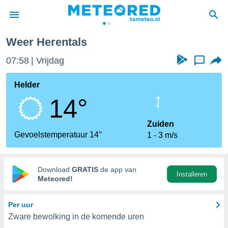
entals
Weer Herentals
nnisgeving
07:58
Vrijdag
...
van
tameteo.nl)
teld door
Helder
s om te
14°
e verstrekte
an hoge
 U hebt de
Zuiden
ies voor
Gevoelstemperatuur 14°
1
3 m/s
deze
anvaarden
Download
GRATIS
de app van
Installeren
toegang
Meteored!
seerde
Per uur
lame op basis
Zware bewolking in de komende uren
ies