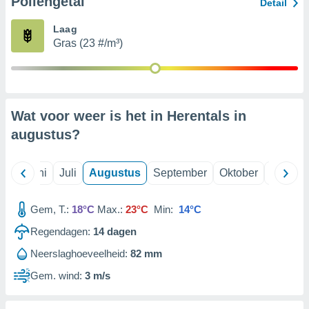
Pollengetal
Detail
Laag
99 partners
Gras (23 #/m³)
Wat voor weer is het in Herentals in
augustus
?
Mei
Juni
Juli
Augustus
September
Oktober
Novemb
Gem, T.:
18°C
Max.:
23°C
Min:
14°C
Regendagen:
14
dagen
Neerslaghoeveelheid:
82 mm
Gem. wind:
3 m/s