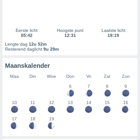
Eerste licht
Hoogste punt
Laatste licht
05:42
12:31
19:19
Lengte dag
12u 52m
Resterend daglicht
9u 29m
Maanskalender
Maa
Din
Woe
Don
Vri
Zat
Zon
6
7
8
9
10
11
12
13
14
15
16
17
18
19