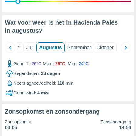
99 partners
Wat voor weer is het in Hacienda Palés
in
augustus
?
Mei
Juni
Juli
Augustus
September
Oktober
Novemb
Gem, T.:
26°C
Max.:
29°C
Min:
24°C
Regendagen:
23
dagen
Neerslaghoeveelheid:
110 mm
Gem. wind:
4 m/s
Zonsopkomst en zonsondergang
Zonsopkomst
Zonsondergang
06:05
18:56