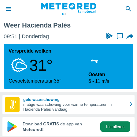
Weer Hacienda Palés
nnisgeving
09:51
Donderdag
...
van
tameteo.nl)
teld door
Verspreide wolken
s om te
31°
e verstrekte
an hoge
 U hebt de
Oosten
ies voor
Gevoelstemperatuur 35°
6
11 m/s
deze
gele waarschuwing
anvaarden
matige waarschuwing voor warme temperaturen in
toegang
Hacienda Palés vandaag
seerde
Download
GRATIS
de app van
Installeren
lame op basis
Meteored!
ies