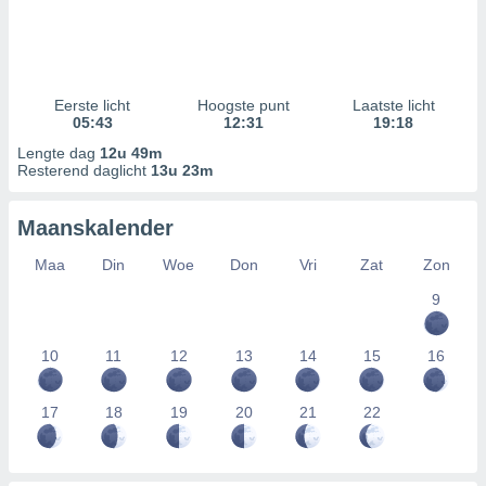
Eerste licht
Hoogste punt
Laatste licht
05:43
12:31
19:18
Lengte dag
12u 49m
Resterend daglicht
13u 23m
Maanskalender
Maa
Din
Woe
Don
Vri
Zat
Zon
9
10
11
12
13
14
15
16
17
18
19
20
21
22