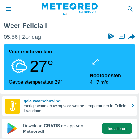
Weer Felicia I
nnisgeving
05:56
Zondag
...
van
tameteo.nl)
teld door
Verspreide wolken
s om te
27°
e verstrekte
an hoge
 U hebt de
Noordoosten
ies voor
Gevoelstemperatuur 29°
4
7 m/s
deze
gele waarschuwing
anvaarden
matige waarschuwing voor warme temperaturen in Felicia
toegang
I vandaag
seerde
Download
GRATIS
de app van
Installeren
lame op basis
Meteored!
ies