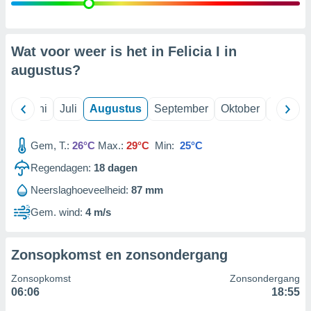
99 partners
Wat voor weer is het in Felicia I in
augustus
?
Mei
Juni
Juli
Augustus
September
Oktober
Novemb
Gem, T.:
26°C
Max.:
29°C
Min:
25°C
Regendagen:
18
dagen
Neerslaghoeveelheid:
87 mm
Gem. wind:
4 m/s
Zonsopkomst en zonsondergang
Zonsopkomst
Zonsondergang
06:06
18:55