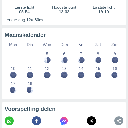
Eerste licht
Hoogste punt
Laatste licht
05:54
12:32
19:10
Lengte dag
12u 33m
Maanskalender
Maa
Din
Woe
Don
Vri
Zat
Zon
5
6
7
8
9
10
11
12
13
14
15
16
17
18
Voorspelling delen