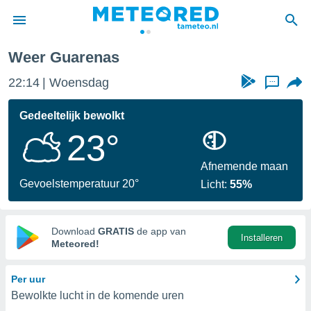
Weer Guarenas
nnisgeving
22:14
Woensdag
...
van
tameteo.nl)
teld door
Gedeeltelijk bewolkt
s om te
23°
e verstrekte
an hoge
 U hebt de
Afnemende maan
ies voor
Gevoelstemperatuur 20°
Licht:
55%
deze
anvaarden
Download
GRATIS
de app van
Installeren
toegang
Meteored!
seerde
Per uur
lame op basis
Bewolkte lucht in de komende uren
ies