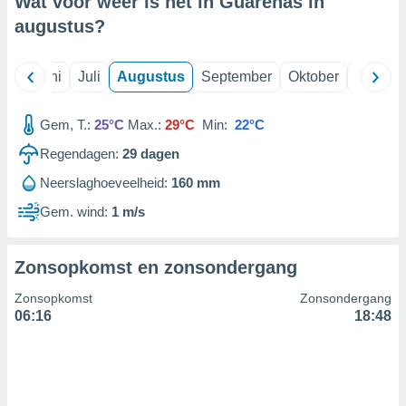
Wat voor weer is het in Guarenas in
augustus
?
99 partners
Mei
Juni
Juli
Augustus
September
Oktober
Novemb
Gem, T.:
25°C
Max.:
29°C
Min:
22°C
Regendagen:
29
dagen
Neerslaghoeveelheid:
160 mm
Gem. wind:
1 m/s
Zonsopkomst en zonsondergang
Zonsopkomst
Zonsondergang
06:16
18:48