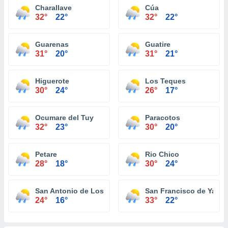
Charallave
Cúa
32°
22°
32°
22°
Guarenas
Guatire
31°
20°
31°
21°
Higuerote
Los Teques
30°
24°
26°
17°
Ocumare del Tuy
Paracotos
32°
23°
30°
20°
Petare
Rio Chico
28°
18°
30°
24°
San Antonio de Los Altos
San Francisco de Yare
24°
16°
33°
22°