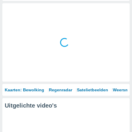
Kaarten: Bewolking
Regenradar
Satelietbeelden
Weersmod
Uitgelichte video's