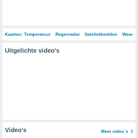
Kaarten: Temperatuur
Regenradar
Satelietbeelden
Weersm
Uitgelichte video's
Video's
Meer video´s