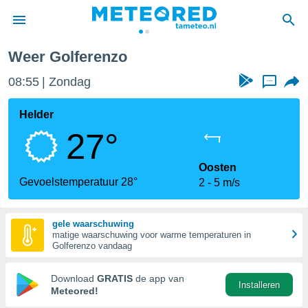
Weer Golferenzo
nnisgeving
08:55
Zondag
...
van
tameteo.nl)
teld door
Helder
s om te
27°
e verstrekte
an hoge
 U hebt de
Oosten
ies voor
Gevoelstemperatuur 28°
2
5 m/s
deze
gele waarschuwing
anvaarden
matige waarschuwing voor warme temperaturen in
toegang
Golferenzo vandaag
seerde
Download
GRATIS
de app van
Installeren
lame op basis
Meteored!
ies