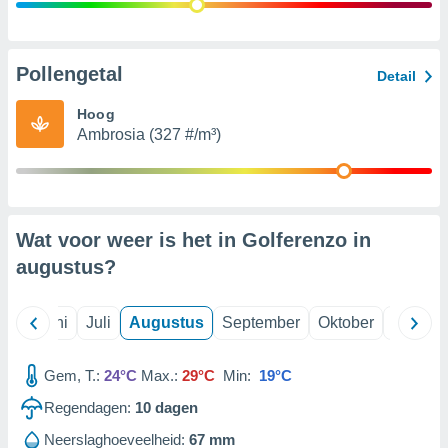
99 partners
Pollengetal
Detail
Hoog
Ambrosia (327 #/m³)
Wat voor weer is het in Golferenzo in
augustus
?
Mei
Juni
Juli
Augustus
September
Oktober
Novemb
Gem, T.:
24°C
Max.:
29°C
Min:
19°C
Regendagen:
10
dagen
Neerslaghoeveelheid:
67 mm