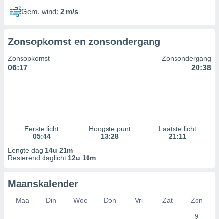
Gem. wind:
2 m/s
Zonsopkomst en zonsondergang
Zonsopkomst
Zonsondergang
06:17
20:38
Eerste licht
Hoogste punt
Laatste licht
05:44
13:28
21:11
Lengte dag
14u 21m
Resterend daglicht
12u 16m
Maanskalender
Maa
Din
Woe
Don
Vri
Zat
Zon
9