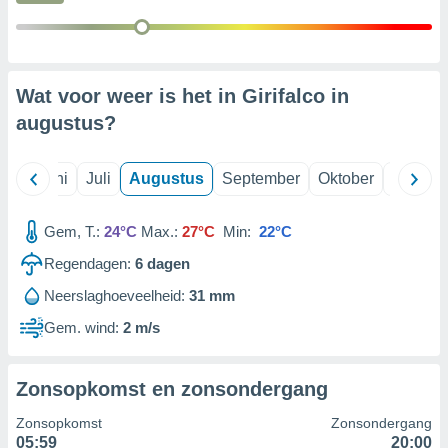
99 partners
Wat voor weer is het in Girifalco in
augustus
?
Mei
Juni
Juli
Augustus
September
Oktober
Novemb
Gem, T.:
24°C
Max.:
27°C
Min:
22°C
Regendagen:
6
dagen
Neerslaghoeveelheid:
31 mm
Gem. wind:
2 m/s
Zonsopkomst en zonsondergang
Zonsopkomst
Zonsondergang
05:59
20:00