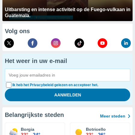
Uitbarsting en intense activiteit op de Fuego-vulkaan in
Guatemala.
Volg ons
Het weer in uw e-mail
Ik heb het Privacybeleid gelezen en accepteer het.
Belangrijkste steden
Meer steden
Borgia
Botricello
33°
24°
33°
26°