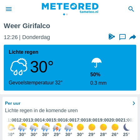
Weer Girifalco
nnisgeving
12:27
Donderdag
...
van
tameteo.nl)
teld door
Lichte regen
s om te
30°
e verstrekte
an hoge
 U hebt de
50%
ies voor
Gevoelstemperatuur 32°
0.3 mm
deze
Per uur
anvaarden
toegang
Lichte regen in de komende uren
:00
11:00
12:00
13:00
14:00
15:00
16:00
17:00
18:00
19:00
20:00
21:00
22:
seerde
lame op basis
0°
30°
30°
30°
30°
29°
30°
30°
29°
28°
26°
25°
25
ies