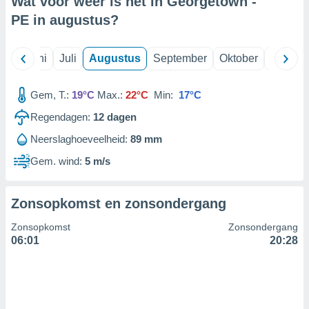
Wat voor weer is het in Georgetown -
PE in
augustus
?
99 partners
Mei
Juni
Juli
Augustus
September
Oktober
Novemb
Gem, T.:
19°C
Max.:
22°C
Min:
17°C
Regendagen:
12
dagen
Neerslaghoeveelheid:
89 mm
Gem. wind:
5 m/s
Zonsopkomst en zonsondergang
Zonsopkomst
Zonsondergang
06:01
20:28