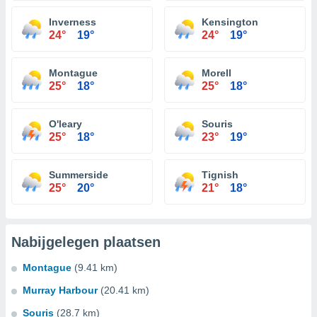
Inverness
Kensington
24°
19°
24°
19°
Montague
Morell
25°
18°
25°
18°
O'leary
Souris
25°
18°
23°
19°
Summerside
Tignish
25°
20°
21°
18°
Nabijgelegen plaatsen
Montague
(9.41 km)
Murray Harbour
(20.41 km)
Souris
(28.7 km)