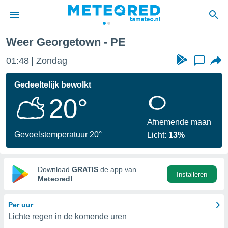
Weer Georgetown - PE
nnisgeving
01:48
Zondag
...
van
tameteo.nl)
teld door
Gedeeltelijk bewolkt
s om te
20°
e verstrekte
an hoge
 U hebt de
Afnemende maan
ies voor
Gevoelstemperatuur 20°
Licht:
13%
deze
anvaarden
Download
GRATIS
de app van
Installeren
toegang
Meteored!
seerde
Per uur
lame op basis
Lichte regen in de komende uren
ies