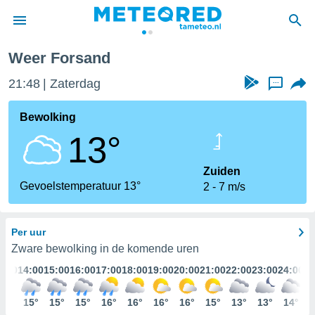
Weer Forsand
nnisgeving
21:48
Zaterdag
...
van
tameteo.nl)
teld door
Bewolking
s om te
13°
e verstrekte
an hoge
 U hebt de
Zuiden
ies voor
Gevoelstemperatuur 13°
2
7 m/s
deze
Per uur
anvaarden
toegang
Zware bewolking in de komende uren
3:00
14:00
15:00
16:00
17:00
18:00
19:00
20:00
21:00
22:00
23:00
24:00
seerde
lame op basis
15°
15°
15°
15°
16°
16°
16°
16°
15°
13°
13°
14°
ies