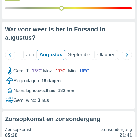
99 partners
Wat voor weer is het in Forsand in
augustus
?
Mei
Juni
Juli
Augustus
September
Oktober
Novemb
Gem, T.:
13°C
Max.:
17°C
Min:
10°C
Regendagen:
19
dagen
Neerslaghoeveelheid:
182 mm
Gem. wind:
3 m/s
Zonsopkomst en zonsondergang
Zonsopkomst
Zonsondergang
05:38
21:41