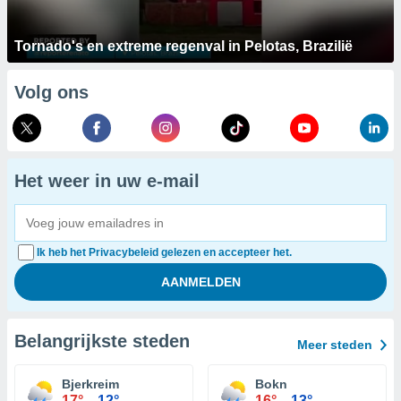
Tornado's en extreme regenval in Pelotas, Brazilië
Volg ons
Het weer in uw e-mail
Ik heb het Privacybeleid gelezen en accepteer het.
Belangrijkste steden
Meer steden
Bjerkreim
Bokn
17°
12°
16°
13°