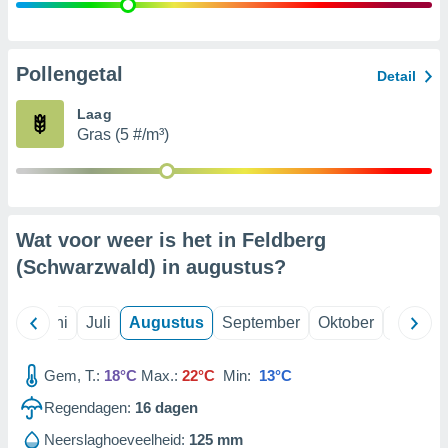
99 partners
Pollengetal
Detail
Laag
Gras (5 #/m³)
Wat voor weer is het in Feldberg
(Schwarzwald) in
augustus
?
Mei
Juni
Juli
Augustus
September
Oktober
Novemb
Gem, T.:
18°C
Max.:
22°C
Min:
13°C
Regendagen:
16
dagen
Neerslaghoeveelheid:
125 mm