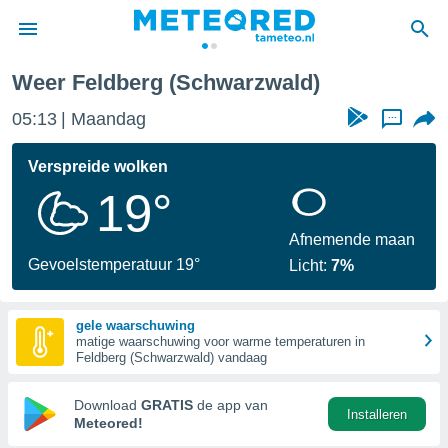
ld)
Weer Feldberg (Schwarzwald)
nnisgeving
05:13
Maandag
...
van
tameteo.nl)
teld door
Verspreide wolken
s om te
19°
e verstrekte
an hoge
 U hebt de
Afnemende maan
ies voor
Gevoelstemperatuur 19°
Licht:
7%
deze
gele waarschuwing
anvaarden
matige waarschuwing voor warme temperaturen in
toegang
Feldberg (Schwarzwald) vandaag
seerde
Download
GRATIS
de app van
Installeren
lame op basis
Meteored!
ies