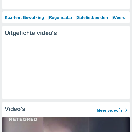
Kaarten: Bewolking
Regenradar
Satelietbeelden
Weersmod
Uitgelichte video's
Video's
Meer video´s