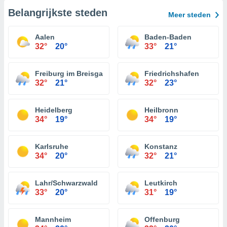
Belangrijkste steden
Meer steden
Aalen
Baden-Baden
32°
20°
33°
21°
Freiburg im Breisgau
Friedrichshafen
32°
21°
32°
23°
Heidelberg
Heilbronn
34°
19°
34°
19°
Karlsruhe
Konstanz
34°
20°
32°
21°
Lahr/Schwarzwald
Leutkirch
33°
20°
31°
19°
Mannheim
Offenburg