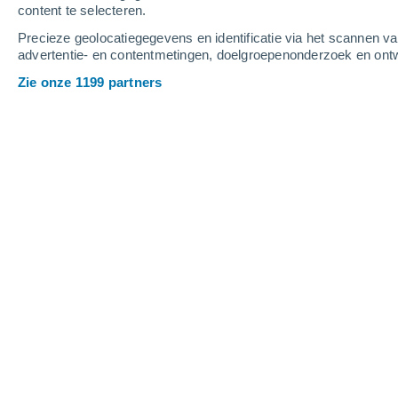
content te selecteren.
4
-
11
m/s
4
-
11
m/s
5
4
-
10
m/s
Precieze geolocatiegegevens en identificatie via het scannen v
advertentie- en contentmetingen, doelgroepenonderzoek en ontw
Het weer in El Centenillo vandaag
, 7
Zie onze 1199 partners
Heldere hemel
27°
01:00
Gevoelstemperatuu
Heldere hemel
26°
02:00
Gevoelstemperatuu
Heldere hemel
25°
03:00
Gevoelstemperatuu
Heldere hemel
24°
05:00
Gevoelstemperatuu
Helder
23°
08:00
Gevoelstemperatuu