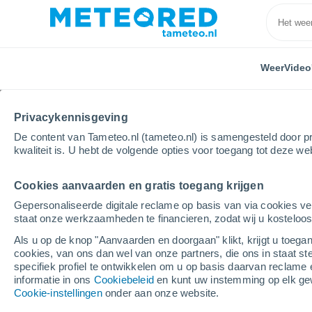
Weer
Video
Privacykennisgeving
De content van Tameteo.nl (tameteo.nl) is samengesteld door pr
kwaliteit is. U hebt de volgende opties voor toegang tot deze we
Cookies aanvaarden en gratis toegang krijgen
Home
Spanje
Andalusië
Provincie Jaén
El 
Gepersonaliseerde digitale reclame op basis van via cookies ve
staat onze werkzaamheden te financieren, zodat wij u kosteloo
Weer El Centenillo
Als u op de knop "Aanvaarden en doorgaan" klikt, krijgt u toegan
cookies, van ons dan wel van onze partners, die ons in staat st
00:18
Vrijdag
specifiek profiel te ontwikkelen om u op basis daarvan reclame 
informatie in ons
Cookiebeleid
en kunt uw instemming op elk ge
Cookie-instellingen
onder aan onze website.
Heldere hemel