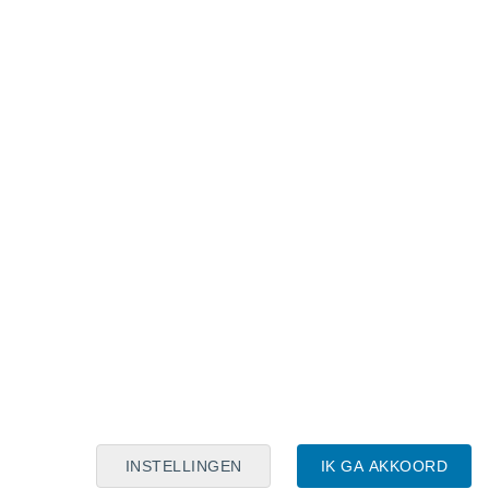
Maanskalender
Maa
Din
Woe
Don
Vri
Zat
Zon
7
8
9
10
11
12
13
14
15
16
17
18
19
20
INSTELLINGEN
IK GA AKKOORD