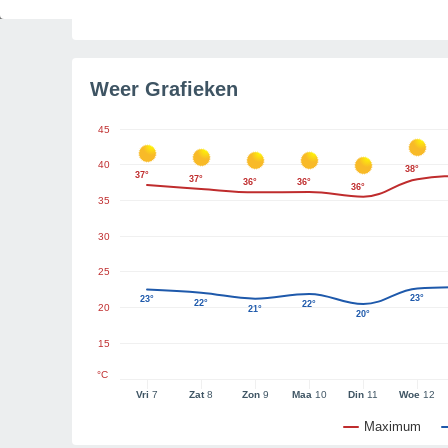
Tijd resterend tot zonsondergang
6u 35m
Weer Grafieken
45
40
38°
37°
37°
36°
36°
36°
35
30
25
23°
23°
22°
22°
20
21°
20°
15
°C
Vri
7
Zat
8
Zon
9
Maa
10
Din
11
Woe
12
Maximum