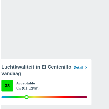
Luchtkwaliteit in El Centenillo
Detail
vandaag
Acceptable
33
O₃ (81 µg/m³)