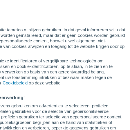
oranje waarschuwing
aanzienlijke waarschuwing voor
warme temperaturen in El Centenillo
e
vandaag
ite tameteo.nl blijven gebruiken. In dat geval informeren wij u dat
e worden geïnstalleerd, maar dat er geen cookies worden gebruikt
epersonaliseerde content, hoewel u wel algemene, niet-
ie van cookies afwijzen en toegang tot de website krijgen door op
r
Satelietbeelden
Weersmodellen
ieke identificatoren of vergelijkbare technologieën om
n en cookie-identificatoren, op te slaan, in te zien en te
erwerken op basis van een gerechtvaardigd belang,
ent uw toestemming intrekken of bezwaar maken tegen de
aandag
Dinsdag
Woensdag
Donderdag
ns
Cookiebeleid
op deze website.
10 Aug
11 Aug
12 Aug
13 Aug
verwerking:
vens gebruiken om advertenties te selecteren, profielen
ielen gebruiken voor de selectie van gepersonaliseerde
 profielen gebruiken ter selectie van gepersonaliseerde content,
36°
/
22°
36°
/
20°
38°
/
23°
38°
/
23°
publieksgroepen begrijpen aan de hand van statistieken of
 ontwikkelen en verbeteren, beperkte gegevens gebruiken om