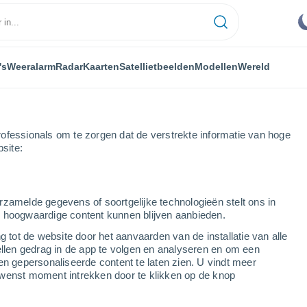
's
Weeralarm
Radar
Kaarten
Satellietbeelden
Modellen
Wereld
ofessionals om te zorgen dat de verstrekte informatie van hoge
bsite:
Centenillo
rzamelde gegevens of soortgelijke technologieën stelt ons in
s hoogwaardige content kunnen blijven aanbieden.
g tot de website door het aanvaarden van de installatie van alle
ellen gedrag in de app te volgen en analyseren en om een
...
en gepersonaliseerde content te laten zien. U vindt meer
wenst moment intrekken door te klikken op de knop
Per uur
Onbewolkte lucht in de komende
uren