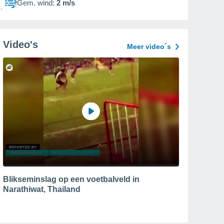
Gem. wind:
2 m/s
Video's
Meer video´s
Blikseminslag op een voetbalveld in
Narathiwat, Thailand