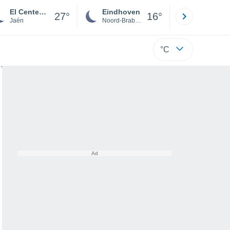
El Centenillo
Eindhoven
Rotterda
27°
16°
Jaén
Noord-Brabant
Zuid-Hollan
°C