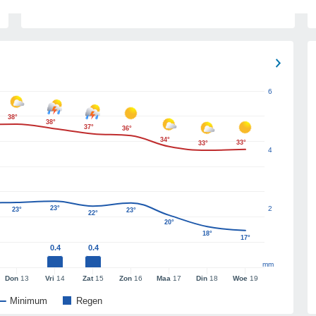
6
38°
38°
37°
36°
34°
33°
33°
4
23°
2
23°
23°
22°
20°
18°
17°
0.4
0.4
mm
Don
13
Vri
14
Zat
15
Zon
16
Maa
17
Din
18
Woe
19
Minimum
Regen