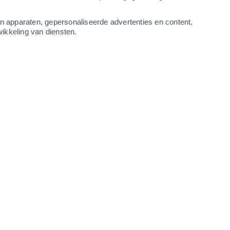
-
11
m/s
5
-
11
m/s
4
-
9
m/s
3
-
10
m/s
an apparaten, gepersonaliseerde advertenties en content,
ikkeling van diensten.
 augustus
Noordwesten
0 Vrijwel geen
r
26°
1
-
3 m/s
SPF:
nee
Noorden
0 Vrijwel geen
r
26°
1
-
4 m/s
SPF:
nee
Noordoosten
0 Vrijwel geen
r
25°
1
-
3 m/s
SPF:
nee
Zuiden
0 Vrijwel geen
r
25°
0
-
1 m/s
SPF:
nee
Oosten
0 Vrijwel geen
r
25°
1
-
2 m/s
SPF:
nee