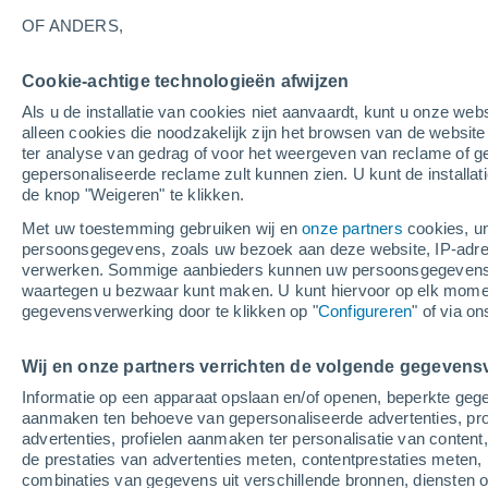
27°
OF ANDERS,
Afnemend
Cookie-achtige technologieën afwijzen
maan
Als u de installatie van cookies niet aanvaardt, kunt u onze webs
Gevoelstemperatuur 26°
Licht:
35%
alleen cookies die noodzakelijk zijn het browsen van de websit
ter analyse van gedrag of voor het weergeven van reclame of g
gepersonaliseerde reclame zult kunnen zien. U kunt de installat
de knop "Weigeren" te klikken.
Weer 1 - 7 dagen
Kaarten: Temperatuur
Regenrada
Met uw toestemming gebruiken wij en
onze partners
cookies, un
persoonsgegevens, zoals uw bezoek aan deze website, IP-adresse
verwerken. Sommige aanbieders kunnen uw persoonsgegevens v
waartegen u bezwaar kunt maken. U kunt hiervoor op elk mom
Morgen
Zondag
M
Vandaag
gegevensverwerking door te klikken op "
Configureren
" of via o
8 Aug
9 Aug
7 Aug
Wij en onze partners verrichten de volgende gegevens
Informatie op een apparaat opslaan en/of openen, beperkte gege
aanmaken ten behoeve van gepersonaliseerde advertenties, prof
advertenties, profielen aanmaken ter personalisatie van content,
37°
/
22°
36°
/
21°
37°
/
23°
de prestaties van advertenties meten, contentprestaties meten, 
combinaties van gegevens uit verschillende bronnen, diensten