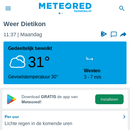
Weer Dietikon
nnisgeving
11:37
Maandag
...
van
tameteo.nl)
teld door
Gedeeltelijk bewolkt
s om te
31°
e verstrekte
an hoge
 U hebt de
Westen
ies voor
Gevoelstemperatuur 30°
3
7 m/s
deze
anvaarden
Download
GRATIS
de app van
Installeren
toegang
Meteored!
seerde
Per uur
lame op basis
Lichte regen in de komende uren
ies