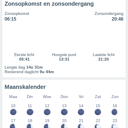
Zonsopkomst en zonsondergang
Zonsopkomst
Zonsondergang
06:15
20:46
Eerste licht
Hoogste punt
Laatste licht
05:41
13:31
21:20
Lengte dag
14u 31m
Resterend daglicht
9u 44m
Maanskalender
Maa
Din
Woe
Don
Vri
Zat
Zon
10
11
12
13
14
15
16
17
18
19
20
21
22
23