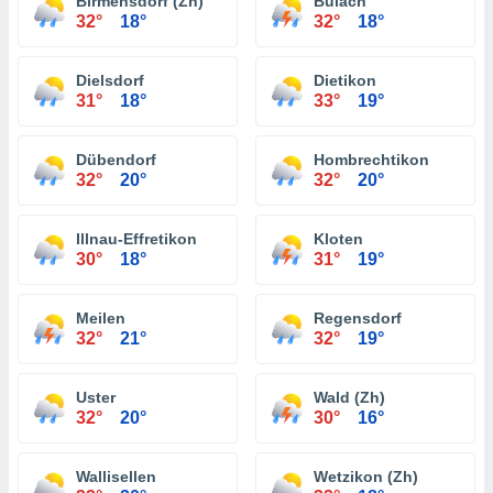
Birmensdorf (Zh)
Bülach
32°
18°
32°
18°
Dielsdorf
Dietikon
31°
18°
33°
19°
Dübendorf
Hombrechtikon
32°
20°
32°
20°
Illnau-Effretikon
Kloten
30°
18°
31°
19°
Meilen
Regensdorf
32°
21°
32°
19°
Uster
Wald (Zh)
32°
20°
30°
16°
Wallisellen
Wetzikon (Zh)