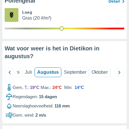
Pollengetal
Detail
Laag
99 partners
Gras (20 #/m³)
Wat voor weer is het in Dietikon in
augustus
?
Mei
Juni
Juli
Augustus
September
Oktober
Novemb
Gem, T.:
19°C
Max.:
24°C
Min:
14°C
Regendagen:
15
dagen
Neerslaghoeveelheid:
116 mm
Gem. wind:
2 m/s