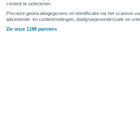
content te selecteren.
6
-
12
m/s
5
-
9
m/s
6
5
-
11
m/s
Precieze geolocatiegegevens en identificatie via het scannen v
advertentie- en contentmetingen, doelgroepenonderzoek en ontw
Het weer in Curuzú Cuatiá vandaag
, 
Zie onze 1199 partners
Helder
14°
17:00
Gevoelstemperatuu
Helder
13°
18:00
Gevoelstemperatuu
Heldere hemel
11°
19:00
Gevoelstemperatuu
Heldere hemel
10°
20:00
Gevoelstemperatuu
Heldere hemel
9°
21:00
Gevoelstemperatuu