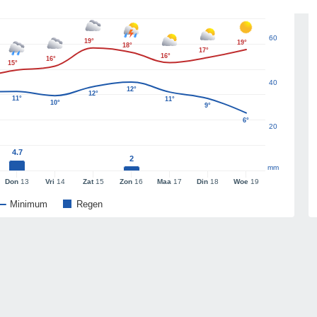
60
19°
19°
18°
17°
16°
16°
15°
40
12°
12°
11°
11°
10°
9°
6°
20
4.7
2
mm
Don
13
Vri
14
Zat
15
Zon
16
Maa
17
Din
18
Woe
19
Minimum
Regen