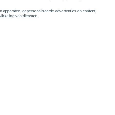
-
11
m/s
6
-
12
m/s
5
-
9
m/s
6
-
11
m/s
an apparaten, gepersonaliseerde advertenties en content,
ikkeling van diensten.
7 augustus
Noordoosten
1 Vrijwel geen
r
14°
1
-
4 m/s
SPF:
nee
Oosten
0 Vrijwel geen
r
13°
1
-
3 m/s
SPF:
nee
Noordoosten
0 Vrijwel geen
r
11°
1
-
2 m/s
SPF:
nee
Noordoosten
0 Vrijwel geen
r
10°
2
-
3 m/s
SPF:
nee
Noordoosten
0 Vrijwel geen
r
9°
2
-
3 m/s
SPF:
nee