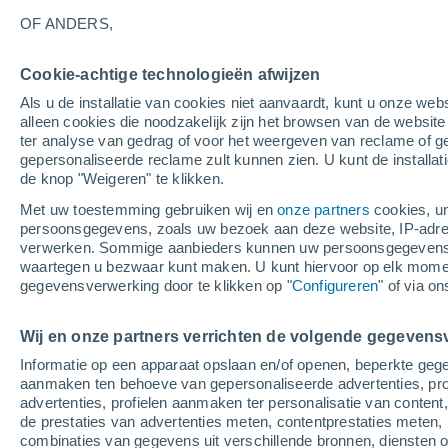
9°
OF ANDERS,
Afnemend
Cookie-achtige technologieën afwijzen
maan
Als u de installatie van cookies niet aanvaardt, kunt u onze webs
Gevoelstemperatuur 9°
Licht:
33%
alleen cookies die noodzakelijk zijn het browsen van de websit
ter analyse van gedrag of voor het weergeven van reclame of g
gepersonaliseerde reclame zult kunnen zien. U kunt de installat
de knop "Weigeren" te klikken.
Weer 1 - 7 dagen
Kaarten: Temperatuur
Regenrada
Met uw toestemming gebruiken wij en
onze partners
cookies, un
persoonsgegevens, zoals uw bezoek aan deze website, IP-adresse
verwerken. Sommige aanbieders kunnen uw persoonsgegevens v
waartegen u bezwaar kunt maken. U kunt hiervoor op elk mom
Morgen
Zondag
M
Vandaag
gegevensverwerking door te klikken op "
Configureren
" of via o
8 Aug
9 Aug
7 Aug
Wij en onze partners verrichten de volgende gegevens
Informatie op een apparaat opslaan en/of openen, beperkte gege
aanmaken ten behoeve van gepersonaliseerde advertenties, prof
advertenties, profielen aanmaken ter personalisatie van content,
17°
/
5°
16°
/
5°
15°
/
8°
de prestaties van advertenties meten, contentprestaties meten, 
combinaties van gegevens uit verschillende bronnen, diensten