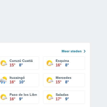
Meer steden
Curuzú Cuatiá
Esquina
15°
8°
16°
8°
Ituzaingó
Mercedes
16°
10°
15°
8°
Paso de los Libres
Saladas
16°
9°
17°
9°