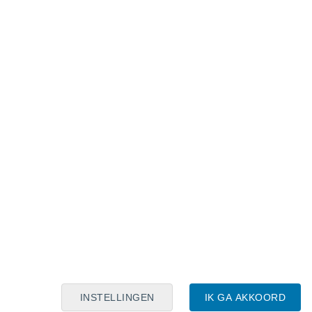
Maanskalender
Maa
Din
Woe
Don
Vri
Zat
Zon
7
8
9
10
11
12
13
14
15
16
17
18
19
20
INSTELLINGEN
IK GA AKKOORD
80