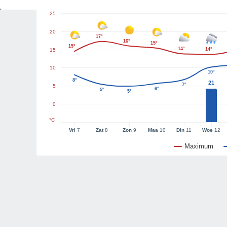
25
20
17°
16°
15°
15°
14°
14°
15
10
10°
8°
21
7°
5
6°
5°
5°
0
°C
Vri
7
Zat
8
Zon
9
Maa
10
Din
11
Woe
12
Maximum