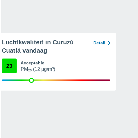
Luchtkwaliteit in Curuzú
Detail
Cuatiá vandaag
Acceptable
23
PM₂₅ (12 µg/m³)