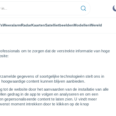
's
Weeralarm
Radar
Kaarten
Satellietbeelden
Modellen
Wereld
ofessionals om te zorgen dat de verstrekte informatie van hoge
bsite:
uatiá
rzamelde gegevens of soortgelijke technologieën stelt ons in
s hoogwaardige content kunnen blijven aanbieden.
g tot de website door het aanvaarden van de installatie van alle
ellen gedrag in de app te volgen en analyseren en om een
...
en gepersonaliseerde content te laten zien. U vindt meer
wenst moment intrekken door te klikken op de knop
Per uur
Onbewolkte lucht in de komende
uren