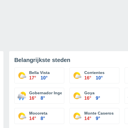
Belangrijkste steden
Bella Vista
Corrientes
17°
10°
16°
10°
Gobernador Ingeniero Valentin Virasoro
Goya
16°
8°
16°
9°
Mocoreta
Monte Caseros
14°
8°
14°
9°