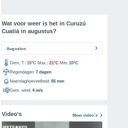
Wat voor weer is het in Curuzú
Cuatiá in
augustus
?
Augustus
Gem, T.:
15°C
Max.:
21°C
Min:
10°C
Regendagen:
7
dagen
Neerslaghoeveelheid:
85 mm
Gem. wind:
4 m/s
Video's
Meer video´s