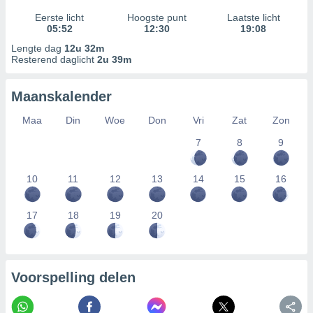
Eerste licht
Hoogste punt
Laatste licht
05:52
12:30
19:08
Lengte dag
12u 32m
Resterend daglicht
2u 39m
Maanskalender
Maa
Din
Woe
Don
Vri
Zat
Zon
7
8
9
10
11
12
13
14
15
16
17
18
19
20
Voorspelling delen