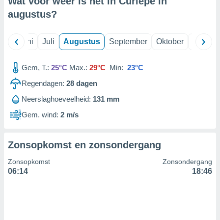
Wat voor weer is het in Curiepe in
augustus
?
99 partners
Mei
Juni
Juli
Augustus
September
Oktober
Novemb
Gem, T.:
25°C
Max.:
29°C
Min:
23°C
Regendagen:
28
dagen
Neerslaghoeveelheid:
131 mm
Gem. wind:
2 m/s
Zonsopkomst en zonsondergang
Zonsopkomst
Zonsondergang
06:14
18:46