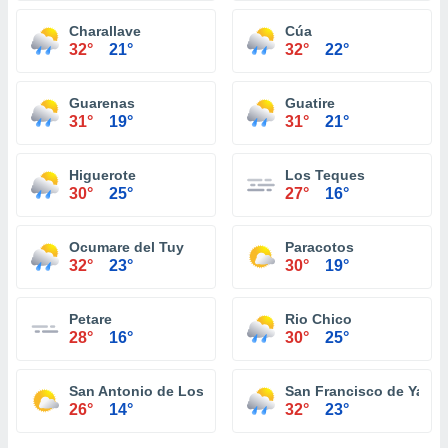
Charallave
Cúa
32°
21°
32°
22°
Guarenas
Guatire
31°
19°
31°
21°
Higuerote
Los Teques
30°
25°
27°
16°
Ocumare del Tuy
Paracotos
32°
23°
30°
19°
Petare
Rio Chico
28°
16°
30°
25°
San Antonio de Los Altos
San Francisco de Yare
26°
14°
32°
23°