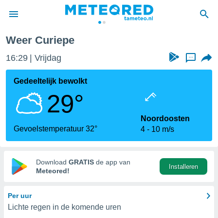
Weer Curiepe
nnisgeving
16:29
Vrijdag
...
van
tameteo.nl)
teld door
Gedeeltelijk bewolkt
s om te
29°
e verstrekte
an hoge
 U hebt de
Noordoosten
ies voor
Gevoelstemperatuur 32°
4
10 m/s
deze
anvaarden
Download
GRATIS
de app van
Installeren
toegang
Meteored!
seerde
Per uur
lame op basis
Lichte regen in de komende uren
ies