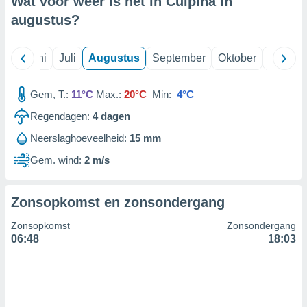
Wat voor weer is het in Culpina in
augustus
?
99 partners
Mei
Juni
Juli
Augustus
September
Oktober
Novemb
Gem, T.:
11°C
Max.:
20°C
Min:
4°C
Regendagen:
4
dagen
Neerslaghoeveelheid:
15 mm
Gem. wind:
2 m/s
Zonsopkomst en zonsondergang
Zonsopkomst
Zonsondergang
06:48
18:03