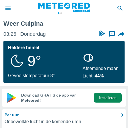
Weer Culpina
nnisgeving
03:26
Donderdag
...
van
tameteo.nl)
teld door
Heldere hemel
s om te
9°
e verstrekte
an hoge
 U hebt de
Afnemende maan
ies voor
Gevoelstemperatuur 8°
Licht:
44%
deze
anvaarden
Download
GRATIS
de app van
Installeren
toegang
Meteored!
seerde
Per uur
lame op basis
Onbewolkte lucht in de komende uren
ies