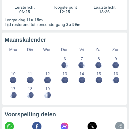
Eerste licht
Hoogste punt
Laatste licht
06:25
12:25
18:26
Lengte dag
11u 15m
Tijd resterend tot zonsondergang
2u 59m
Maanskalender
Maa
Din
Woe
Don
Vri
Zat
Zon
6
7
8
9
10
11
12
13
14
15
16
17
18
19
Voorspelling delen