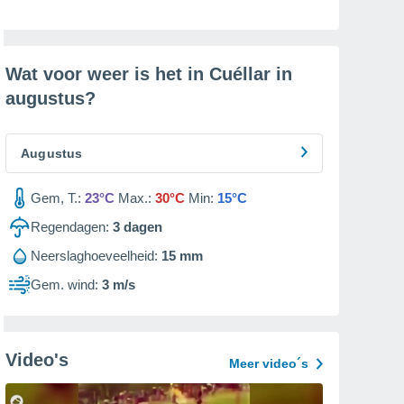
Wat voor weer is het in Cuéllar in
augustus
?
Augustus
Gem, T.:
23°C
Max.:
30°C
Min:
15°C
Regendagen:
3
dagen
Neerslaghoeveelheid:
15 mm
Gem. wind:
3 m/s
Video's
Meer video´s