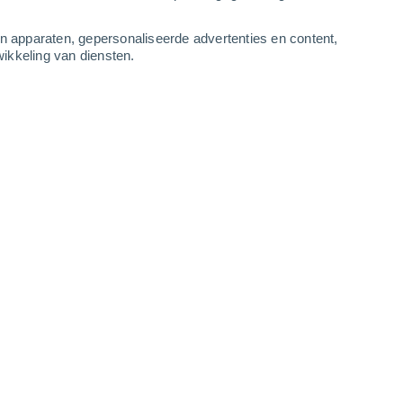
-
10
m/s
3
-
8
m/s
4
-
11
m/s
3
-
9
m/s
an apparaten, gepersonaliseerde advertenties en content,
ikkeling van diensten.
tus
Westen
5 Zwak
r
31°
3
-
9 m/s
SPF:
6-10
Westen
3 Zwak
r
31°
3
-
8 m/s
SPF:
6-10
Noordwesten
1 Vrijwel geen
r
30°
3
-
8 m/s
SPF:
nee
Noordwesten
0 Vrijwel geen
r
30°
3
-
7 m/s
SPF:
nee
Noordwesten
0 Vrijwel geen
r
28°
2
-
6 m/s
SPF:
nee