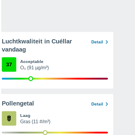
Luchtkwaliteit in Cuéllar
Detail
vandaag
Acceptable
37
O₃ (91 µg/m³)
Pollengetal
Detail
Laag
Gras (11 #/m³)