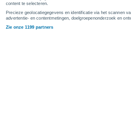
content te selecteren.
4
-
10
m/s
6
-
12
m/s
4
4
-
9
m/s
Precieze geolocatiegegevens en identificatie via het scannen v
advertentie- en contentmetingen, doelgroepenonderzoek en ontw
Het weer in Cuéllar vandaag
, 6 augus
Zie onze 1199 partners
Helder
33°
17:00
Gevoelstemperatuu
Helder
33°
18:00
Gevoelstemperatuu
Helder
32°
19:00
Gevoelstemperatuu
Helder
32°
20:00
Gevoelstemperatuu
Helder
30°
21:00
Gevoelstemperatuu