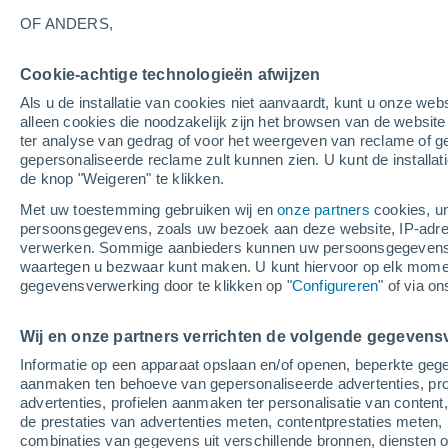
32°
OF ANDERS,
Cookie-achtige technologieën afwijzen
Noordwes
Als u de installatie van cookies niet aanvaardt, kunt u onze webs
Gevoelstemperatuur 30°
3
-
8 m/s
alleen cookies die noodzakelijk zijn het browsen van de websit
ter analyse van gedrag of voor het weergeven van reclame of g
gepersonaliseerde reclame zult kunnen zien. U kunt de installat
de knop "Weigeren" te klikken.
Weer 1 - 7 dagen
Kaarten: Temperatuur
Regenrada
Met uw toestemming gebruiken wij en
onze partners
cookies, un
persoonsgegevens, zoals uw bezoek aan deze website, IP-adresse
verwerken. Sommige aanbieders kunnen uw persoonsgegevens v
waartegen u bezwaar kunt maken. U kunt hiervoor op elk mom
Morgen
Zaterdag
Vandaag
gegevensverwerking door te klikken op "
Configureren
" of via o
7 Aug
8 Aug
6 Aug
Wij en onze partners verrichten de volgende gegevens
Informatie op een apparaat opslaan en/of openen, beperkte gege
30%
aanmaken ten behoeve van gepersonaliseerde advertenties, prof
0.5 mm
advertenties, profielen aanmaken ter personalisatie van content,
35°
/
16°
34°
/
18°
33°
/
17°
de prestaties van advertenties meten, contentprestaties meten, 
combinaties van gegevens uit verschillende bronnen, diensten