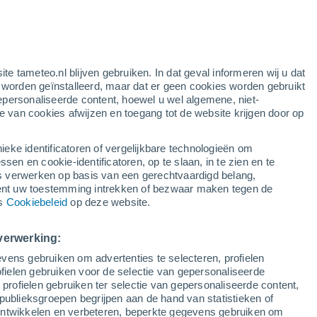
ten
ite tameteo.nl blijven gebruiken. In dat geval informeren wij u dat
e worden geïnstalleerd, maar dat er geen cookies worden gebruikt
epersonaliseerde content, hoewel u wel algemene, niet-
ie van cookies afwijzen en toegang tot de website krijgen door op
r
Satelietbeelden
Weersmodellen
ieke identificatoren of vergelijkbare technologieën om
n en cookie-identificatoren, op te slaan, in te zien en te
erwerken op basis van een gerechtvaardigd belang,
ent uw toestemming intrekken of bezwaar maken tegen de
Zondag
Maandag
Dinsdag
Woensdag
ns
Cookiebeleid
op deze website.
9 Aug
10 Aug
11 Aug
12 Aug
verwerking:
vens gebruiken om advertenties te selecteren, profielen
ielen gebruiken voor de selectie van gepersonaliseerde
 profielen gebruiken ter selectie van gepersonaliseerde content,
32°
/
17°
35°
/
15°
35°
/
17°
36°
/
17°
publieksgroepen begrijpen aan de hand van statistieken of
 ontwikkelen en verbeteren, beperkte gegevens gebruiken om