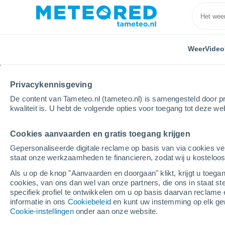
Weer
Video
Privacykennisgeving
De content van Tameteo.nl (tameteo.nl) is samengesteld door pr
kwaliteit is. U hebt de volgende opties voor toegang tot deze we
Cookies aanvaarden en gratis toegang krijgen
Home
Spanje
Castile en León
Provincie Segovi
Gepersonaliseerde digitale reclame op basis van via cookies ve
staat onze werkzaamheden te financieren, zodat wij u kosteloo
Weer Cuéllar
Als u op de knop "Aanvaarden en doorgaan" klikt, krijgt u toegan
cookies, van ons dan wel van onze partners, die ons in staat st
19:20
Donderdag
specifiek profiel te ontwikkelen om u op basis daarvan reclame 
informatie in ons
Cookiebeleid
en kunt uw instemming op elk ge
Cookie-instellingen
onder aan onze website.
Helder