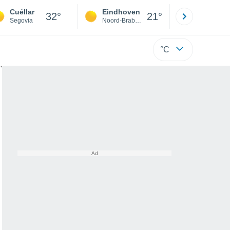
Cuéllar
Eindhoven
Rotterda
32°
21°
Segovia
Noord-Brabant
Zuid-Hollan
°C