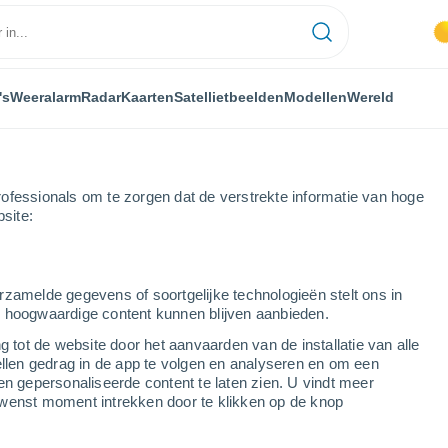
's
Weeralarm
Radar
Kaarten
Satellietbeelden
Modellen
Wereld
ofessionals om te zorgen dat de verstrekte informatie van hoge
bsite:
a
Cuéllar
rzamelde gegevens of soortgelijke technologieën stelt ons in
s hoogwaardige content kunnen blijven aanbieden.
g tot de website door het aanvaarden van de installatie van alle
ellen gedrag in de app te volgen en analyseren en om een
...
en gepersonaliseerde content te laten zien. U vindt meer
wenst moment intrekken door te klikken op de knop
Per uur
Onbewolkte lucht in de komende
uren