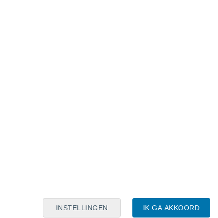
Maanskalender
Maa
Din
Woe
Don
Vri
Zat
Zon
6
7
8
9
10
11
12
13
14
15
16
17
18
19
INSTELLINGEN
IK GA AKKOORD
10