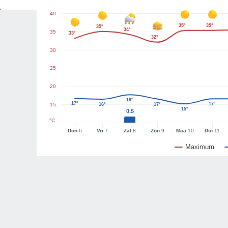
40
35°
35°
35°
34°
35
33°
32°
30
25
20
18°
17°
17°
15
16°
17°
15°
0.5
°C
Don
6
Vri
7
Zat
8
Zon
9
Maa
10
Din
11
Maximum