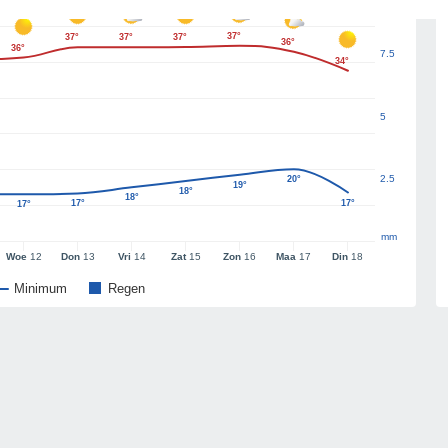
37°
37°
37°
37°
36°
36°
7.5
34°
5
2.5
20°
19°
18°
18°
17°
17°
17°
mm
Woe
12
Don
13
Vri
14
Zat
15
Zon
16
Maa
17
Din
18
Minimum
Regen