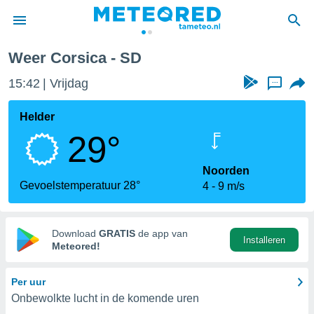
Weer Corsica - SD
nnisgeving
15:42
Vrijdag
...
van
tameteo.nl)
teld door
Helder
s om te
29°
e verstrekte
an hoge
 U hebt de
Noorden
ies voor
Gevoelstemperatuur 28°
4
9 m/s
deze
anvaarden
Download
GRATIS
de app van
Installeren
toegang
Meteored!
seerde
Per uur
lame op basis
Onbewolkte lucht in de komende uren
ies