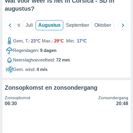
Wat voor weer is het in Corsica - SD in
augustus
?
99 partners
Mei
Juni
Juli
Augustus
September
Oktober
Novemb
Gem, T.:
23°C
Max.:
29°C
Min:
17°C
Regendagen:
9
dagen
Neerslaghoeveelheid:
72 mm
Gem. wind:
4 m/s
Zonsopkomst en zonsondergang
Zonsopkomst
Zonsondergang
06:30
20:48