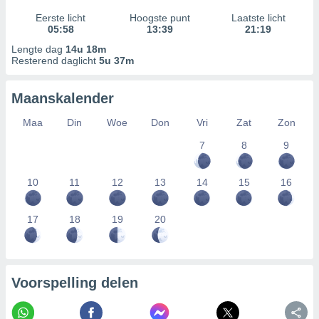
Eerste licht
Hoogste punt
Laatste licht
05:58
13:39
21:19
Lengte dag
14u 18m
Resterend daglicht
5u 37m
Maanskalender
Maa
Din
Woe
Don
Vri
Zat
Zon
7
8
9
10
11
12
13
14
15
16
17
18
19
20
Voorspelling delen