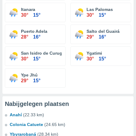
Itanara
Las Palomas
30°
15°
30°
15°
Puerto Adela
Salto del Guairá
28°
16°
29°
16°
San Isidro de Curuguaty
Ygatimi
30°
15°
30°
15°
Ype Jhú
29°
15°
Nabijgelegen plaatsen
Anahí
(22.33 km)
Colonia Catuete
(24.65 km)
Ybyrarobaná
(28.34 km)