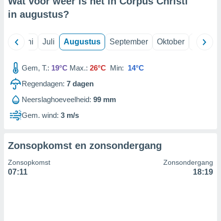
Wat voor weer is het in Corpus Christi
in
augustus
?
99 partners
Mei
Juni
Juli
Augustus
September
Oktober
Novemb
Gem, T.:
19°C
Max.:
26°C
Min:
14°C
Regendagen:
7
dagen
Neerslaghoeveelheid:
99 mm
Gem. wind:
3 m/s
Zonsopkomst en zonsondergang
Zonsopkomst
Zonsondergang
07:11
18:19