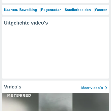
Kaarten: Bewolking
Regenradar
Satelietbeelden
Weersmod
Uitgelichte video's
Video's
Meer video´s