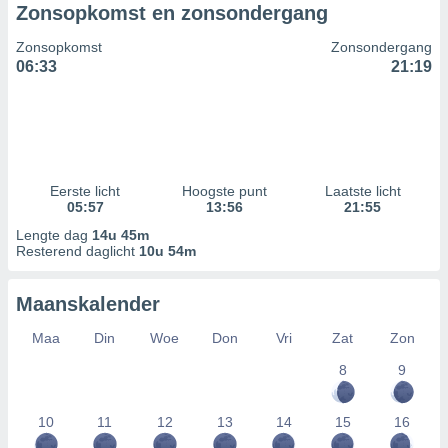
Zonsopkomst en zonsondergang
Zonsopkomst
Zonsondergang
06:33
21:19
Eerste licht
Hoogste punt
Laatste licht
05:57
13:56
21:55
Lengte dag
14u 45m
Resterend daglicht
10u 54m
Maanskalender
Maa
Din
Woe
Don
Vri
Zat
Zon
8
9
10
11
12
13
14
15
16