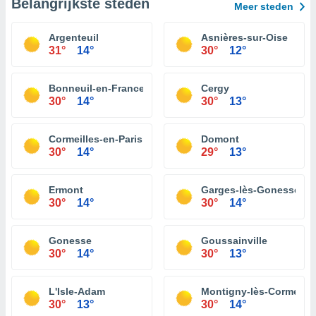
Belangrijkste steden
Meer steden
Argenteuil
Asnières-sur-Oise
31°
14°
30°
12°
Bonneuil-en-France
Cergy
30°
14°
30°
13°
Cormeilles-en-Parisis
Domont
30°
14°
29°
13°
Ermont
Garges-lès-Gonesse
30°
14°
30°
14°
Gonesse
Goussainville
30°
14°
30°
13°
L'Isle-Adam
Montigny-lès-Cormeille
30°
13°
30°
14°