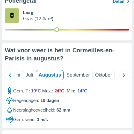
Pollengetal
Detail
Laag
99 partners
Gras (12 #/m³)
Wat voor weer is het in Cormeilles-en-
Parisis in
augustus
?
Mei
Juni
Juli
Augustus
September
Oktober
Novemb
Gem, T.:
19°C
Max.:
24°C
Min:
14°C
Regendagen:
10
dagen
Neerslaghoeveelheid:
62 mm
Gem. wind:
3 m/s