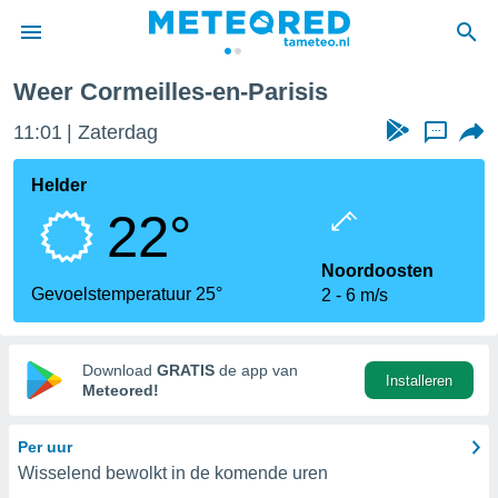
-Parisis
Weer Cormeilles-en-Parisis
nnisgeving
11:01
Zaterdag
...
van
tameteo.nl)
teld door
Helder
s om te
22°
e verstrekte
an hoge
 U hebt de
Noordoosten
ies voor
Gevoelstemperatuur 25°
2
6 m/s
deze
anvaarden
Download
GRATIS
de app van
Installeren
toegang
Meteored!
seerde
Per uur
lame op basis
Wisselend bewolkt in de komende uren
ies