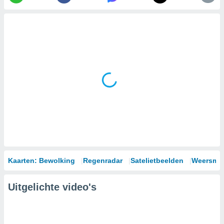
Kaarten: Bewolking
Regenradar
Satelietbeelden
Weersmod
Uitgelichte video's