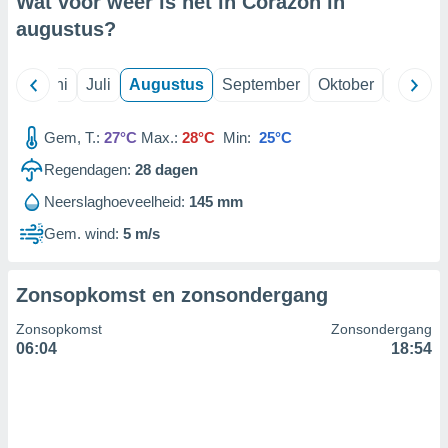
Wat voor weer is het in Corazón in
augustus
?
99 partners
Mei
Juni
Juli
Augustus
September
Oktober
Novemb
Gem, T.:
27°C
Max.:
28°C
Min:
25°C
Regendagen:
28
dagen
Neerslaghoeveelheid:
145 mm
Gem. wind:
5 m/s
Zonsopkomst en zonsondergang
Zonsopkomst
Zonsondergang
06:04
18:54