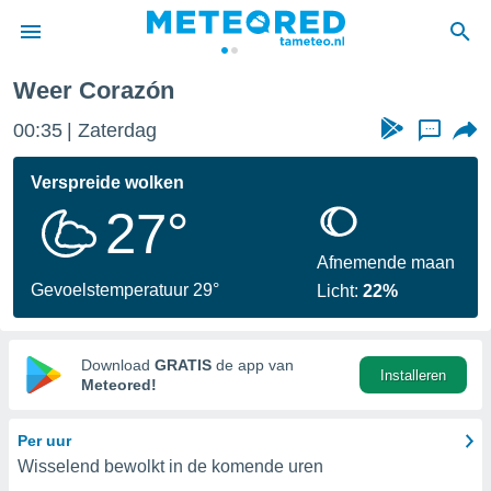
Weer Corazón
nnisgeving
00:35
Zaterdag
...
van
tameteo.nl)
teld door
Verspreide wolken
s om te
27°
e verstrekte
an hoge
 U hebt de
Afnemende maan
ies voor
Gevoelstemperatuur 29°
Licht:
22%
deze
anvaarden
Download
GRATIS
de app van
Installeren
toegang
Meteored!
seerde
Per uur
lame op basis
Wisselend bewolkt in de komende uren
ies