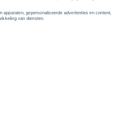
5
-
8
m/s
5
-
8
m/s
3
-
7
m/s
6
-
11
m/s
an apparaten, gepersonaliseerde advertenties en content,
ikkeling van diensten.
augustus
Zuidwesten
4 Zwak
r
25°
1
-
4 m/s
SPF:
6-10
Zuidwesten
2 Vrijwel geen
r
25°
2
-
4 m/s
SPF:
nee
Westen
1 Vrijwel geen
r
25°
3
-
5 m/s
SPF:
nee
Westen
0 Vrijwel geen
r
25°
2
-
5 m/s
SPF:
nee
Westen
0 Vrijwel geen
r
21°
1
-
3 m/s
SPF:
nee