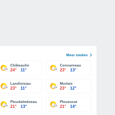
Meer steden
Châteaulin
Concarneau
24°
11°
23°
13°
Landivisiau
Morlaix
23°
11°
23°
12°
Ploudalmézeau
Plouescat
21°
13°
21°
14°