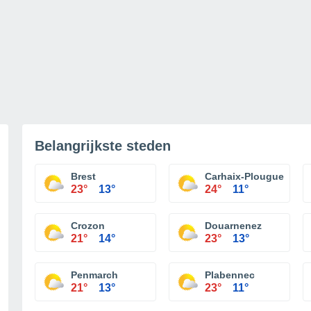
Belangrijkste steden
Brest
Carhaix-Plouguer
23°
13°
24°
11°
Crozon
Douarnenez
21°
14°
23°
13°
Penmarch
Plabennec
21°
13°
23°
11°