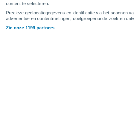
content te selecteren.
5
-
8
m/s
4
-
8
m/s
4
-
8
m/s
Precieze geolocatiegegevens en identificatie via het scannen v
advertentie- en contentmetingen, doelgroepenonderzoek en ontw
Het weer in Concarneau vandaag
, 7 
Zie onze 1199 partners
Verspreide wolken
23°
17:00
Gevoelstemperatuu
Verspreide wolken
23°
18:00
Gevoelstemperatuu
Verspreide wolken
23°
19:00
Gevoelstemperatuu
Verspreide wolken
22°
20:00
Gevoelstemperatuu
Helder
21°
21:00
Gevoelstemperatuu