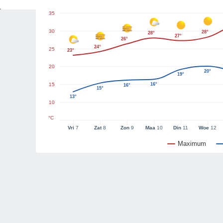
35
30
28°
28°
27°
26°
24°
25
23°
20
20°
19°
15
16°
16°
15°
13°
10
°C
Vri
7
Zat
8
Zon
9
Maa
10
Din
11
Woe
12
Maximum