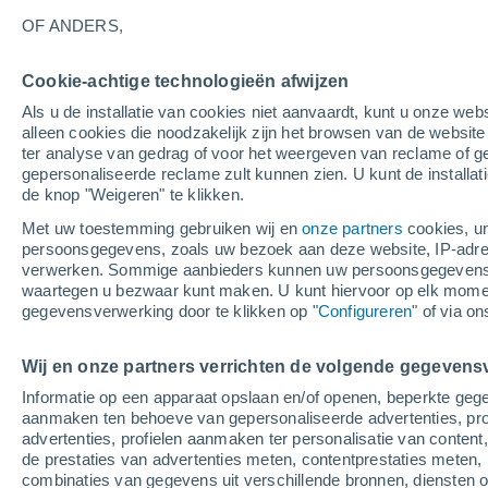
21°
OF ANDERS,
Cookie-achtige technologieën afwijzen
Westen
Als u de installatie van cookies niet aanvaardt, kunt u onze webs
Gevoelstemperatuur 21°
1
-
3 m/s
alleen cookies die noodzakelijk zijn het browsen van de websit
ter analyse van gedrag of voor het weergeven van reclame of g
gepersonaliseerde reclame zult kunnen zien. U kunt de installat
de knop "Weigeren" te klikken.
Weer 1 - 7 dagen
Kaarten: Bewolking
Regenradar
Met uw toestemming gebruiken wij en
onze partners
cookies, un
persoonsgegevens, zoals uw bezoek aan deze website, IP-adresse
verwerken. Sommige aanbieders kunnen uw persoonsgegevens v
waartegen u bezwaar kunt maken. U kunt hiervoor op elk mom
Morgen
Zondag
M
Vandaag
gegevensverwerking door te klikken op "
Configureren
" of via o
8 Aug
9 Aug
7 Aug
Wij en onze partners verrichten de volgende gegevens
Informatie op een apparaat opslaan en/of openen, beperkte gege
aanmaken ten behoeve van gepersonaliseerde advertenties, prof
advertenties, profielen aanmaken ter personalisatie van content,
24°
/
15°
26°
/
16°
23°
/
13°
de prestaties van advertenties meten, contentprestaties meten, 
combinaties van gegevens uit verschillende bronnen, diensten