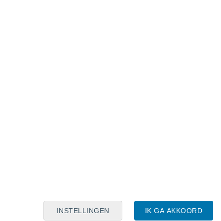
Maanskalender
Maa
Din
Woe
Don
Vri
Zat
Zon
7
8
9
10
11
12
13
14
15
16
17
18
19
20
INSTELLINGEN
IK GA AKKOORD
6