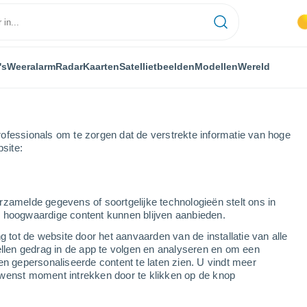
's
Weeralarm
Radar
Kaarten
Satellietbeelden
Modellen
Wereld
ofessionals om te zorgen dat de verstrekte informatie van hoge
bsite:
eau
rzamelde gegevens of soortgelijke technologieën stelt ons in
s hoogwaardige content kunnen blijven aanbieden.
g tot de website door het aanvaarden van de installatie van alle
ellen gedrag in de app te volgen en analyseren en om een
...
en gepersonaliseerde content te laten zien. U vindt meer
wenst moment intrekken door te klikken op de knop
Per uur
Wisselend bewolkt in de
komende uren