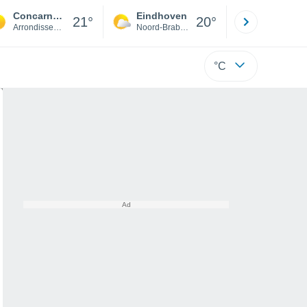
Concarneau
Eindhoven
Rotterda
21°
20°
Arrondissement of Quimper
Noord-Brabant
Zuid-Hollan
°C