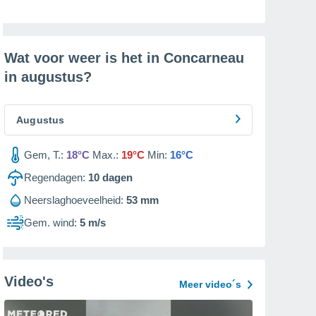
Wat voor weer is het in Concarneau
in
augustus
?
Augustus
Gem, T.:
18°C
Max.:
19°C
Min:
16°C
Regendagen:
10
dagen
Neerslaghoeveelheid:
53 mm
Gem. wind:
5 m/s
Video's
Meer video´s