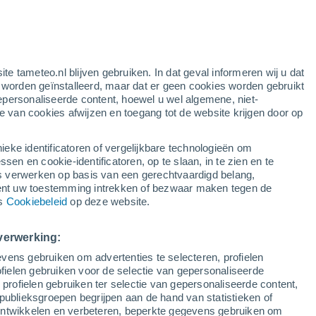
ite tameteo.nl blijven gebruiken. In dat geval informeren wij u dat
e worden geïnstalleerd, maar dat er geen cookies worden gebruikt
epersonaliseerde content, hoewel u wel algemene, niet-
ie van cookies afwijzen en toegang tot de website krijgen door op
Satelietbeelden
Weersmodellen
ieke identificatoren of vergelijkbare technologieën om
n en cookie-identificatoren, op te slaan, in te zien en te
erwerken op basis van een gerechtvaardigd belang,
ent uw toestemming intrekken of bezwaar maken tegen de
aandag
Dinsdag
Woensdag
Donderdag
ns
Cookiebeleid
op deze website.
10 Aug
11 Aug
12 Aug
13 Aug
verwerking:
vens gebruiken om advertenties te selecteren, profielen
ielen gebruiken voor de selectie van gepersonaliseerde
 profielen gebruiken ter selectie van gepersonaliseerde content,
28°
/
16°
27°
/
19°
28°
/
20°
31°
/
19°
publieksgroepen begrijpen aan de hand van statistieken of
 ontwikkelen en verbeteren, beperkte gegevens gebruiken om