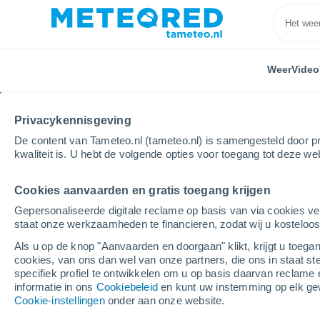
Weer
Video
Privacykennisgeving
De content van Tameteo.nl (tameteo.nl) is samengesteld door pr
kwaliteit is. U hebt de volgende opties voor toegang tot deze we
Cookies aanvaarden en gratis toegang krijgen
Home
Frankrijk
Brittanië
Finistère
Concarn
Gepersonaliseerde digitale reclame op basis van via cookies ve
staat onze werkzaamheden te financieren, zodat wij u kosteloo
Weer Concarneau
Als u op de knop "Aanvaarden en doorgaan" klikt, krijgt u toegan
cookies, van ons dan wel van onze partners, die ons in staat st
20:57
Vrijdag
specifiek profiel te ontwikkelen om u op basis daarvan reclame 
informatie in ons
Cookiebeleid
en kunt uw instemming op elk ge
Cookie-instellingen
onder aan onze website.
Helder