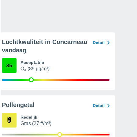
Luchtkwaliteit in Concarneau
Detail
vandaag
Acceptable
35
O₃ (89 µg/m³)
Pollengetal
Detail
Redelijk
Gras (27 #/m³)