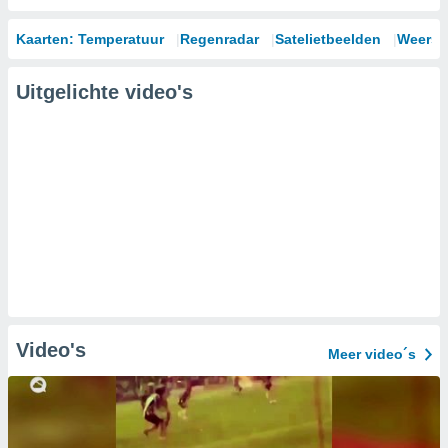
Kaarten: Temperatuur
Regenradar
Satelietbeelden
Weersm
Uitgelichte video's
Video's
Meer video´s