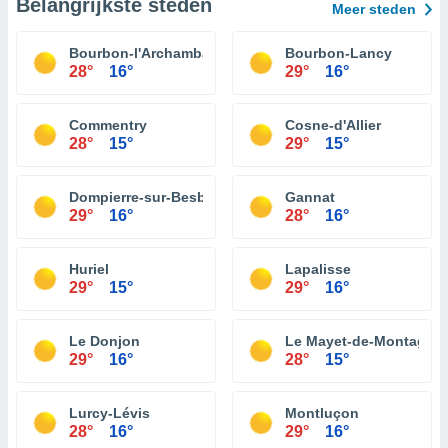
Belangrijkste steden
Meer steden
Bourbon-l'Archambault
Bourbon-Lancy
28°
16°
29°
16°
Commentry
Cosne-d'Allier
28°
15°
29°
15°
Dompierre-sur-Besbre
Gannat
29°
16°
28°
16°
Huriel
Lapalisse
29°
15°
29°
16°
Le Donjon
Le Mayet-de-Montagne
29°
16°
28°
15°
Lurcy-Lévis
Montluçon
28°
16°
29°
16°