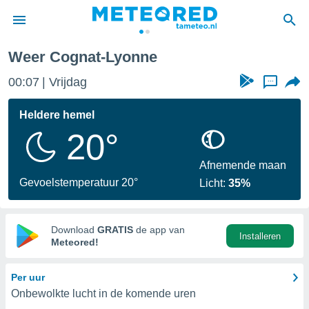
Lyonne
Weer Cognat-Lyonne
nnisgeving
00:07
Vrijdag
...
van
tameteo.nl)
teld door
Heldere hemel
s om te
20°
e verstrekte
an hoge
 U hebt de
Afnemende maan
ies voor
Gevoelstemperatuur 20°
Licht:
35%
deze
anvaarden
Download
GRATIS
de app van
Installeren
toegang
Meteored!
seerde
Per uur
lame op basis
Onbewolkte lucht in de komende uren
ies