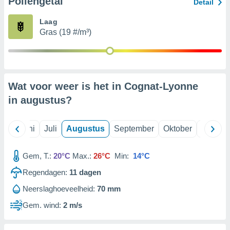
Pollengetal
Detail
Laag
99 partners
Gras (19 #/m³)
Wat voor weer is het in Cognat-Lyonne
in
augustus
?
Mei
Juni
Juli
Augustus
September
Oktober
Novemb
Gem, T.:
20°C
Max.:
26°C
Min:
14°C
Regendagen:
11
dagen
Neerslaghoeveelheid:
70 mm
Gem. wind:
2 m/s