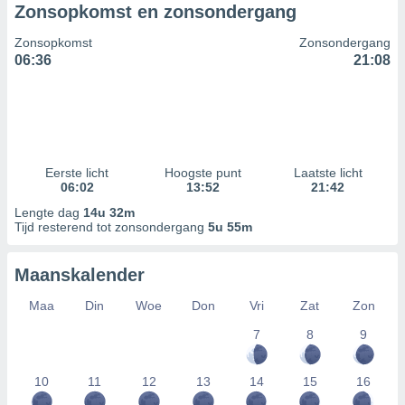
Zonsopkomst en zonsondergang
Zonsopkomst
Zonsondergang
06:36
21:08
Eerste licht
Hoogste punt
Laatste licht
06:02
13:52
21:42
Lengte dag
14u 32m
Tijd resterend tot zonsondergang
5u 55m
Maanskalender
Maa
Din
Woe
Don
Vri
Zat
Zon
7
8
9
10
11
12
13
14
15
16