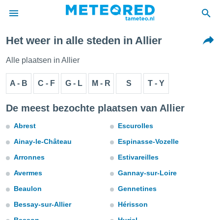
Het weer in alle steden in Allier
nnisgeving
van
Alle plaatsen in Allier
tameteo.nl)
teld door
A - B
C - F
G - L
M - R
S
T - Y
s om te
e verstrekte
an hoge
De meest bezochte plaatsen van Allier
 U hebt de
ies voor
Abrest
Escurolles
deze
Ainay-le-Château
Espinasse-Vozelle
Arronnes
Estivareilles
anvaarden
toegang
Avermes
Gannay-sur-Loire
Beaulon
Gennetines
seerde
lame op basis
Bessay-sur-Allier
Hérisson
ies