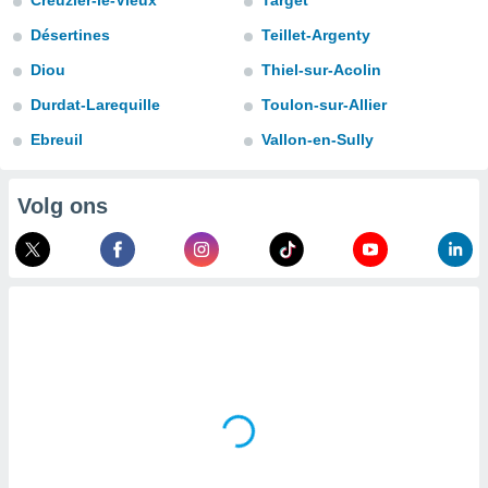
Creuzier-le-Vieux
Target
aliseerde
aten zien. U
Désertines
Teillet-Argenty
nformatie in
leid
en kunt
Diou
Thiel-sur-Acolin
ng op elk
Durdat-Larequille
Toulon-sur-Allier
ment
or te klikken
Ebreuil
Vallon-en-Sully
lingen
onder
bsite.
Volg ons
,
htige
ieën
allatie van
 aanvaardt,
 website
lijven
n dat geval
ij u dat
es die