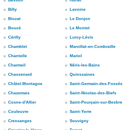
Besson
Huriel
gegevens of
Billy
Lavoine
n stelt ons
e
Biozat
Le Donjon
den te
Boucé
Le Montet
zodat wij u
oogwaardige
IK
Cérilly
Lurcy-Lévis
en blijven
GA
Chamblet
Marcillat-en-Combraille
AKKOORD
 knop
Chantelle
Mariol
 en
INSTELLINGEN
Charmeil
Néris-les-Bains
kt, krijgt u
de website
Chassenard
Quinssaines
nvaarden van
e van alle
Châtel-Montagne
Saint-Germain-des-Fossés
n ons dan
Chazemais
Saint-Nicolas-des-Biefs
 partners,
aat stellen
Cosne-d'Allier
Saint-Pourçain-sur-Besbre
 app te
nalyseren en
Couleuvre
Saint-Yorre
fiek profiel
Cressanges
Souvigny
len om u op
an reclame