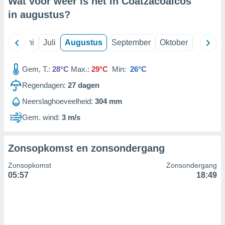
Wat voor weer is het in Coatzacoalcos
in
augustus
?
99 partners
Mei
Juni
Juli
Augustus
September
Oktober
Novemb
Gem, T.:
28°C
Max.:
29°C
Min:
26°C
Regendagen:
27
dagen
Neerslaghoeveelheid:
304 mm
Gem. wind:
3 m/s
Zonsopkomst en zonsondergang
Zonsopkomst
Zonsondergang
05:57
18:49