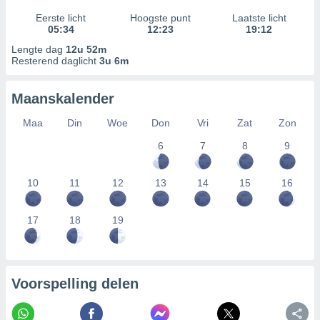
Eerste licht
Hoogste punt
Laatste licht
05:34
12:23
19:12
Lengte dag
12u 52m
Resterend daglicht
3u 6m
Maanskalender
Maa
Din
Woe
Don
Vri
Zat
Zon
6
7
8
9
10
11
12
13
14
15
16
17
18
19
Voorspelling delen